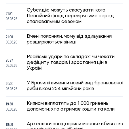
Субсидію можуть скасувати: кого
21:31
Пенсійний фонд перевірятиме перед
06.08.26
опалювальним сезоном
21:00
Вчені пояснили, чому від здивування
06.08.26
розширюються зіниці
Російські удари по складах: чи чекати
20:27
дефіциту товарів і зростання цін в
06.08.26
Україні
20:00
У Бразилії виявили новий вид броньованої
06.08.26
риби віком 254 мільйони років
19:30
Киянам виплатять до 1 000 гривень
06.08.26
допомоги: хто отримає кошти та коли
19:00
Археологи запідозрили масове вбивство