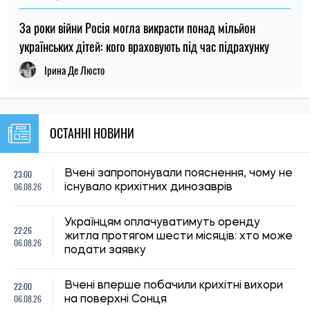
За роки війни Росія могла викрасти понад мільйон
українських дітей: кого враховують під час підрахунку
Ірина Де Люсто
ОСТАННІ НОВИНИ
23:00
Вчені запропонували пояснення, чому не
06.08.26
існувало крихітних динозаврів
Українцям оплачуватимуть оренду
22:26
житла протягом шести місяців: хто може
06.08.26
подати заявку
22:00
Вчені вперше побачили крихітні вихори
06.08.26
на поверхні Сонця