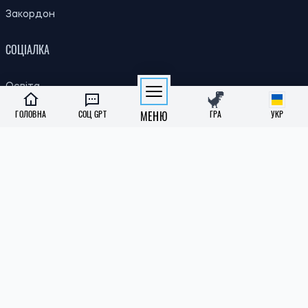
Закордон
СОЦІАЛКА
Освіта
Медреформа
ГОЛОВНА
СОЦ GPT
МЕНЮ
ГРА
УКР
Субсидії
Пенсії
Інклюзивність
КИЇВ
ЖКГ
Оперативні новини
Цікаві місця
Інші новини