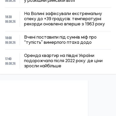
06.08.26
у розкішній римській віллі
На Волині зафіксували екстремальну
18:30
спеку до +39 градусів: температурні
06.08.26
рекорди оновлено вперше з 1963 року
18:00
Вчені поставили під сумнів міф про
06.08.26
“тупість” вимерлого птаха додо
Оренда квартир на півдні України
17:40
подорожчала після 2022 року: де ціни
06.08.26
зросли найбільше