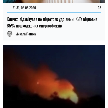
21:31, 05.08.2026
38
Кличко відзвітував по підготовк удо зими: Київ відновив
65% пошкоджених енергооб'єктів
Микола Потика