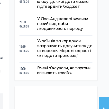
07.08.26
класу: до якої дати можна
.
підтвердити бюджет
У Лос-Анджелесі виявили
20:00
новий вид жаби
07.08.26
льодовикового періоду
Українців за кордоном
19:30
запрошують долучитися до
07.08.26
створення Мережі єдності:
як подати пропозиції
ві
19:00
Вчені з’ясували, як таргани
н
07.08.26
впізнають «своїх»