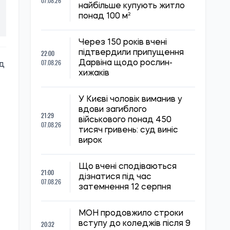
07.08.26
найбільше купують житло
понад 100 м²
Через 150 років вчені
22:00
підтвердили припущення
07.08.26
Дарвіна щодо рослин-
ід
хижаків
У Києві чоловік виманив у
вдови загиблого
21:29
військового понад 450
07.08.26
тисяч гривень: суд виніс
вирок
Що вчені сподіваються
21:00
дізнатися під час
07.08.26
затемнення 12 серпня
МОН продовжило строки
20:32
вступу до коледжів після 9