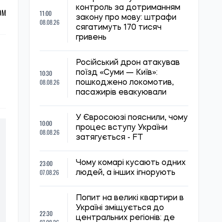
контроль за дотриманням
ОМ
11:00
закону про мову: штрафи
08.08.26
сягатимуть 170 тисяч
гривень
Російський дрон атакував
10:30
поїзд «Суми — Київ»:
08.08.26
пошкоджено локомотив,
пасажирів евакуювали
У Євросоюзі пояснили, чому
10:00
процес вступу України
08.08.26
затягується - FT
23:00
Чому комарі кусають одних
07.08.26
людей, а інших ігнорують
Попит на великі квартири в
Україні зміщується до
22:30
центральних регіонів: де