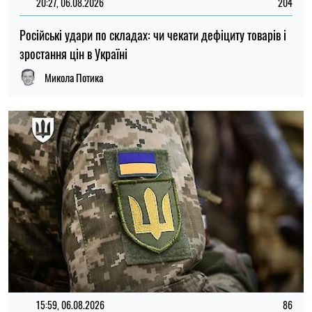
15:59, 06.08.2026
86
Новий контракт у війську: Міноборони пояснило правила
розрахунку майбутньої відстрочки
Ірина Де Люсто
ОСТАННІ НОВИНИ
18:30
Експерти розповіли, як часто слід міняти
08.08.26
зубну щітку
Як не переплачувати за багаж у літаку:
18:00
шість простих способів уникнути
08.08.26
штрафів