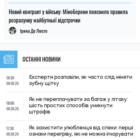
17:30
Як захистити улюбленця від спеки: перші
08.08.26
ознаки перегріву, які не можна ігнорувати
Чому ціна на каву може зрости:
17:00
виробники попереджають про нові
08.08.26
проблеми з урожаєм
Під Києвом загорівся притулок для
16:30
тварин: загинули собаки, згоріли вольєри
08.08.26
та кухня
Російський удар забрав життя дідуся,
16:00
бабусі та їхнього онука в Пуховці на
08.08.26
Київщині
15:30
Користувачі «Зумеру» назвали міста, які
08.08.26
вважають найкращими для життя