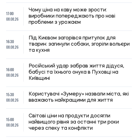
Світові ціни на продукти досягли
15:00
найвищого рівня за останні три роки
08.08.26
через спеку та конфлікти
Як зберігати продукти без
14:30
холодильника: експерти дали поради на
08.08.26
випадок спеки та відключення
електроенергії
Лікарі попередили про несподіваний
14:00
симптом сонячного удару: його легко
08.08.26
сплутати з інсультом
320 гривень до пенсії щомісяця: кому в
13:30
Україні належить додаткова виплата та
08.08.26
як її оформити
13:00
Як пережити спеку: поради лікарів
08.08.26