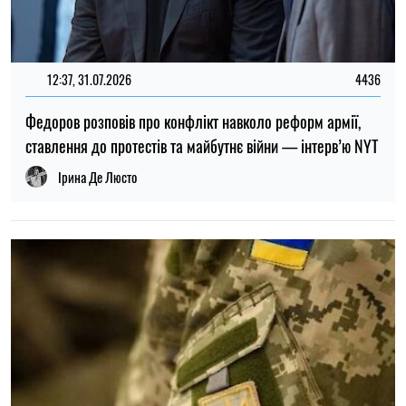
ТОП
19:30, 27.07.2026
3821
Чоловіків після 60 років можуть взяти до ЗСУ: хто може
потрапити до війська
Микола Потика