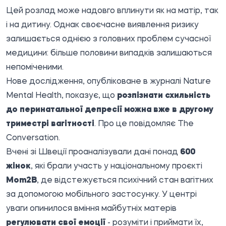
Цей розлад може надовго вплинути як на матір, так
і на дитину. Однак своєчасне виявлення ризику
залишається однією з головних проблем сучасної
медицини: більше половини випадків залишаються
непоміченими.
Нове дослідження, опубліковане в журналі
Nature
Mental Health
, показує, що
розпізнати схильність
до перинатальної депресії можна вже в другому
триместрі вагітності
. Про це повідомляє
The
Conversation
.
Вчені зі Швеції проаналізували дані понад
600
жінок
, які брали участь у національному проєкті
Mom2B
, де відстежується психічний стан вагітних
за допомогою мобільного застосунку. У центрі
уваги опинилося вміння майбутніх матерів
регулювати свої емоції
- розуміти і приймати їх,