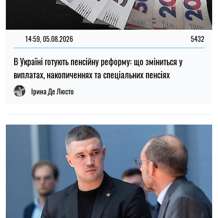
12:37, 31.07.2026
4436
Федоров розповів про конфлікт навколо реформ армії,
ставлення до протестів та майбутнє війни — інтерв’ю NYT
Ірина Де Люсто