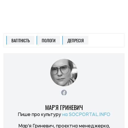
МАР'Я ГРИНЕВИЧ
Пише про культуру
на SOCPORTAL.INFO
Мар'я Гриневич, проєктна менеджерка,
журналістка, співавторка Путівника Священні
гори Подніпров'я, Курсу лекцій: Культова
топографія Середньої Наддніпрянщини.