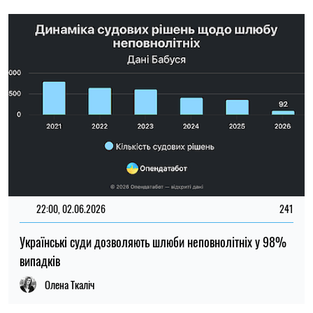
Олена Ткаліч
23:00, 01.06.2026
279
Учені пояснили, чому вагітним шкідливо довго сидіти
Олена Расенко