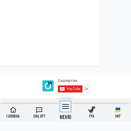
ПОЛІТИКА
Економіка
Бізнес
Влада
Закордон
СОЦІАЛКА
Освіта
Медреформа
Субсидії
Пенсії
Інклюзивність
ГОЛОВНА
СОЦ GPT
МЕНЮ
ГРА
УКР
КИЇВ