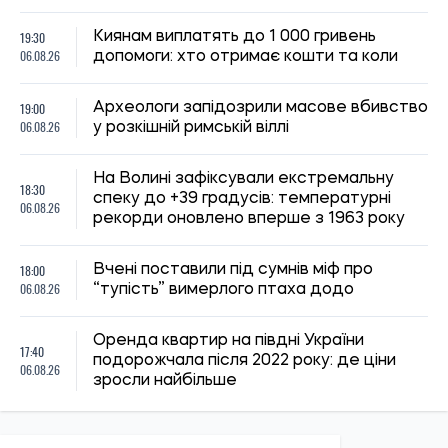
19:30
Киянам виплатять до 1 000 гривень
06.08.26
допомоги: хто отримає кошти та коли
19:00
Археологи запідозрили масове вбивство
06.08.26
у розкішній римській віллі
На Волині зафіксували екстремальну
18:30
спеку до +39 градусів: температурні
06.08.26
рекорди оновлено вперше з 1963 року
18:00
Вчені поставили під сумнів міф про
06.08.26
“тупість” вимерлого птаха додо
Оренда квартир на півдні України
17:40
подорожчала після 2022 року: де ціни
06.08.26
зросли найбільше