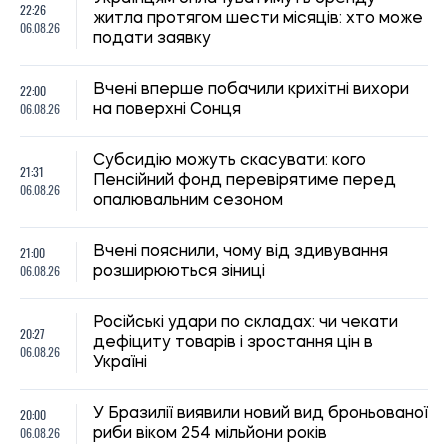
22:26
житла протягом шести місяців: хто може
06.08.26
подати заявку
22:00
Вчені вперше побачили крихітні вихори
06.08.26
на поверхні Сонця
Субсидію можуть скасувати: кого
21:31
Пенсійний фонд перевірятиме перед
06.08.26
опалювальним сезоном
21:00
Вчені пояснили, чому від здивування
06.08.26
розширюються зіниці
Російські удари по складах: чи чекати
20:27
дефіциту товарів і зростання цін в
06.08.26
Україні
20:00
У Бразилії виявили новий вид броньованої
06.08.26
риби віком 254 мільйони років