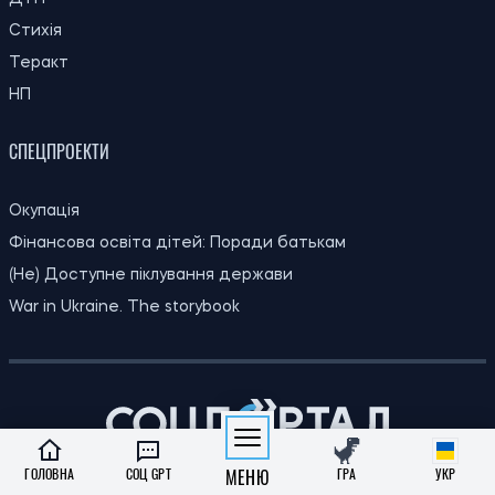
Стихія
Теракт
НП
СПЕЦПРОЕКТИ
Окупація
Фінансова освіта дітей: Поради батькам
(Не) Доступне піклування держави
War in Ukraine. The storybook
ГОЛОВНА
СОЦ GPT
МЕНЮ
ГРА
УКР
СТАТИ ПАТРОНОМ