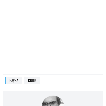
МАР'Я ГРИНЕВИЧ
Пише про культуру
на SOCPORTAL.INFO
Мар'я Гриневич, проєктна менеджерка,
журналістка, співавторка Путівника Священні
гори Подніпров'я, Курсу лекцій: Культова
топографія Середньої Наддніпрянщини.