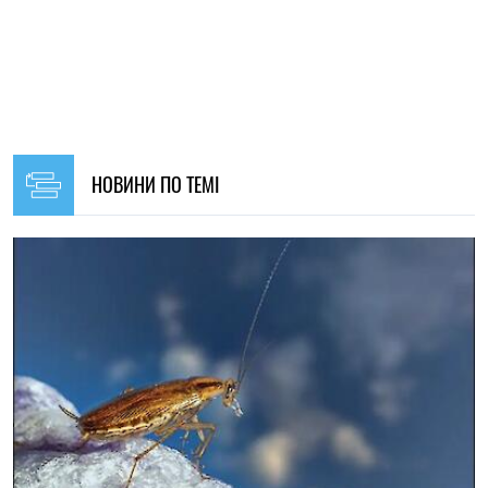
19:00, 07.08.2026
112
Вчені з’ясували, як таргани впізнають «своїх»
Мар'я Гриневич