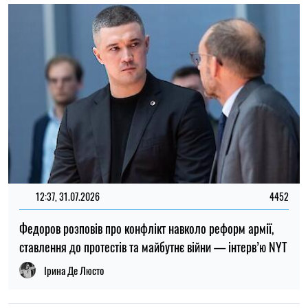
ставлення до протестів та майбутнє війни — інтерв’ю NYT
Ірина Де Люсто
ТОП
19:30, 27.07.2026
3863
Чоловіків після 60 років можуть взяти до ЗСУ: хто може