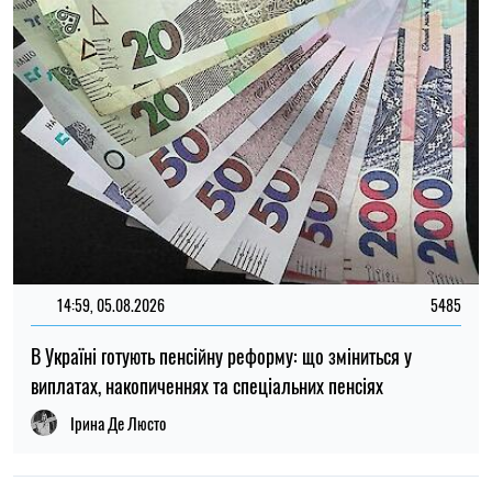
виплатах, накопиченнях та спеціальних пенсіях
Ірина Де Люсто
12:37, 31.07.2026
4452
Федоров розповів про конфлікт навколо реформ армії,