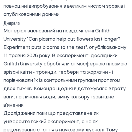
повноцінні випробування з великим числом зразків і
опублікованими даними.
Джерело
Матеріал заснований на повідомленні Griffith
University "Can plasma help cut flowers last longer?
Experiment puts blooms to the test",
опублікованому
11 травня 2026 року. В експерименті дослідники
Griffith University обробляли атмосферною плазмою
зрізані квіти - троянди, гербери та жоржини - і
порівнювали їх із контрольними групами протягом
двох тижнів. Команда щодня відстежувала втрату
ваги, поглинання води, зміну кольору і зовнішнє
в'янення.
Дослідження поки що представлене як
університетський експеримент, а не як
рецензована стаття в науковому журналі. Тому