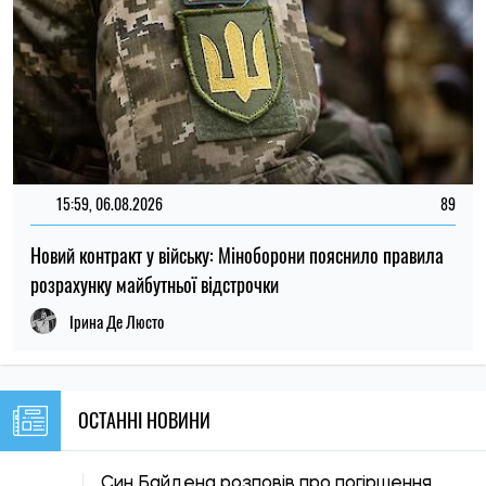
ОСТАННІ НОВИНИ
Син Байдена розповів про погіршення
16:00
стану здоров’я батька: хвороба
09.08.26
прогресує
15:30
Україні загрожує дефіцит води: які
09.08.26
області можуть зіткнутися з нестачею
Скільки потрібно щодня гуляти з
15:00
собакою: вчені визначили тривалість
09.08.26
прогулянок для здоров’я та щастя
улюбленця
Лікарі пояснили, чому спати з увімкненим
14:30
вентилятором не завжди безпечно: кому
09.08.26
нічна прохолода може зашкодити