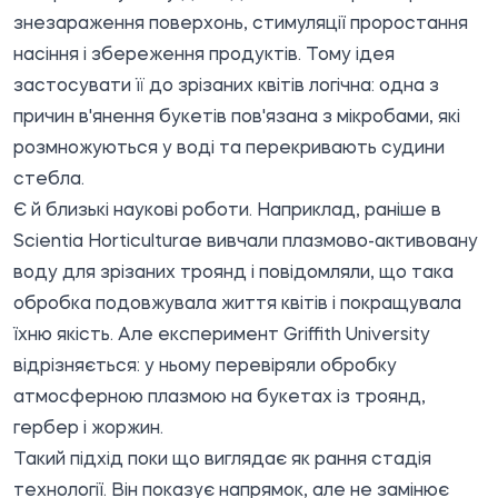
знезараження поверхонь, стимуляції проростання
насіння і збереження продуктів. Тому ідея
застосувати її до зрізаних квітів логічна: одна з
причин в'янення букетів пов'язана з мікробами, які
розмножуються у воді та перекривають судини
стебла.
Є й близькі наукові роботи. Наприклад, раніше в
Scientia Horticulturae вивчали плазмово-активовану
воду для зрізаних троянд і повідомляли, що така
обробка подовжувала життя квітів і покращувала
їхню якість. Але експеримент Griffith University
відрізняється: у ньому перевіряли обробку
атмосферною плазмою на букетах із троянд,
гербер і жоржин.
Такий підхід поки що виглядає як рання стадія
технології. Він показує напрямок, але не замінює