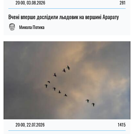
20:00, 22.07.2026
1415
Вчені нарешті з’ясували, чому птахи летять клином
Микола Потика