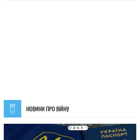
19:30, 07.08.2026
52
Українців за кордоном запрошують долучитися до
створення Мережі єдності: як подати пропозиції
Олена Ткаліч