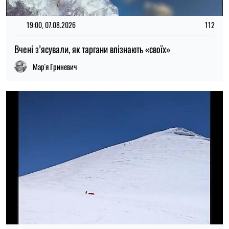
20:00, 03.08.2026
281
Вчені вперше дослідили льодовик на вершині Арарату
Микола Потика