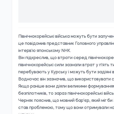
Північнокорейські війська можуть бути залуче
це повідомив представник Головного управлін
інтерв'ю японському
NHK.
Він підкреслив, що втрати серед північнокорей
північнокорейські сили зазнали втрат у п'ять 
перебувають у Курську і можуть бути задіяні 
Водночас він зазначив, що використовувати с
Якщо раніше вони діяли великими формуваннями
безпілотників, то зараз північнокорейські вій
Черняк пояснив, що мовний бар'єр, який міг би
став проблемою, тому що вони отримували нака