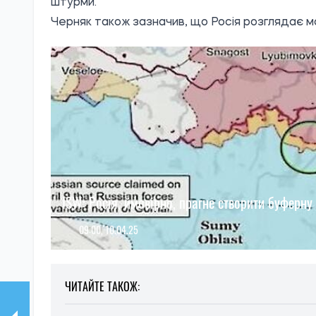
штурми.
Черняк також зазначив, що Росія розглядає м
ISW: Росія, ймовірно, прагне створити буферну 
09:00, 10.04.25
ЧИТАЙТЕ ТАКОЖ: