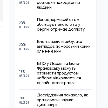
05.08.26
розгадки походження
людини
Понаднормовий стаж
20:28
збільшує пенсію: хто у
05.08.26
серпні отримає доплату
Вчені виявили рибу, яка
20:00
виглядає як морський коник,
05.08.26
але не є ним
ВПО у Львові та Івано-
Франківську можуть
19:30
отримати продуктові
05.08.26
набори: відкривається
онлайн-реєстрація
Дослідження показало, як
19:00
працювали шлунки
05.08.26
динозаврів