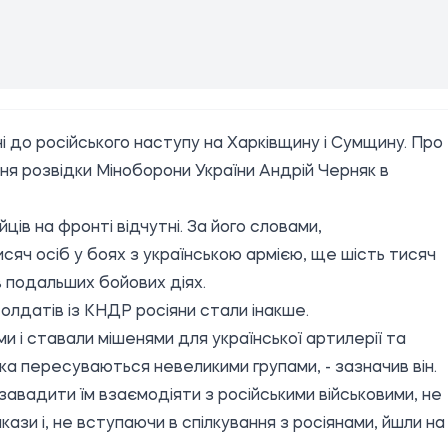
ні до російського наступу на Харківщину і Сумщину. Про
ня розвідки Міноборони України Андрій Черняк в
ців на фронті відчутні. За його словами,
тисяч осіб у боях з українською армією, ще шість тисяч
в подальших бойових діях.
олдатів із КНДР росіяни стали інакше.
 і ставали мішенями для української артилерії та
ська пересуваються невеликими групами, - зазначив він.
 завадити їм взаємодіяти з російськими військовими, не
зи і, не вступаючи в спілкування з росіянами, йшли на