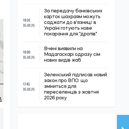
За передачу банківських
карток шахраям можуть
18:26
саджати до в'язниці: в
05.08.26
Україні готують нове
покарання для "дропів"
Вчені виявили на
18:00
Мадагаскарі одразу сім
05.08.26
нових видів жаб
Зеленський підписав новий
закон про ВПО: що
17:45
зміниться для
05.08.26
переселенців з жовтня
2026 року