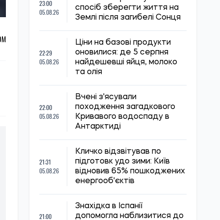
23:00
спосіб зберегти життя на
05.08.26
Землі після загибелі Сонця
ОМ
Ціни на базові продукти
22:29
оновилися: де 5 серпня
05.08.26
найдешевші яйця, молоко
та олія
Вчені з'ясували
22:00
походження загадкового
05.08.26
Кривавого водоспаду в
Антарктиді
Кличко відзвітував по
21:31
підготовк удо зими: Київ
05.08.26
відновив 65% пошкоджених
енергооб'єктів
Знахідка в Іспанії
21:00
допомогла наблизитися до