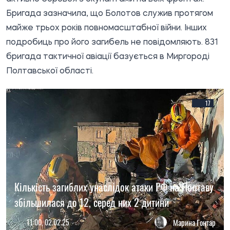
Бригада зазначила, що Болотов служив протягом
майже трьох років повномасштабної війни. Інших
подробиць про його загибель не повідомляють. 831
бригада тактичної авіації базується в Миргороді
Полтавської області.
17
Кількість загиблих унаслідок атаки РФ на Полтаву
збільшилася до 12, серед них 2 дитини
11:00, 02.02.25
Марина Гонтар