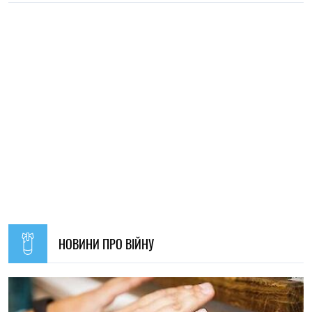
21:31, 05.08.2026
40
Кличко відзвітував по підготовк удо зими: Київ відновив
65% пошкоджених енергооб'єктів
Микола Потика