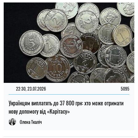
22:00, 23.07.2026
4549
Вчені знайшли спосіб виявляти 90 % випадків раку
підшлункової залози на ранній стадії
Олена Расенко