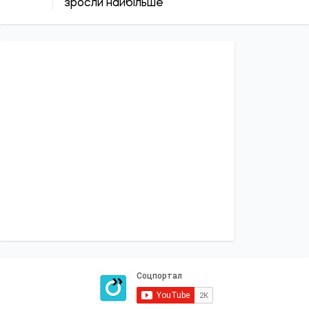
ПОЛІТИКА
Економіка
Бізнес
Влада
Закордон
СОЦІАЛКА
Освіта
Медреформа
Субсидії
Пенсії