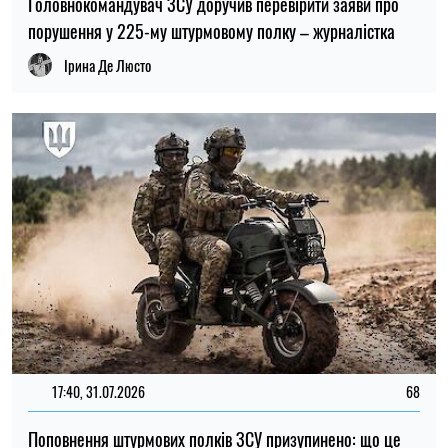
Поповнення штурмових полків ЗСУ призупинено: що це
означає для діючих військовослужбовців
Ірина Де Люсто
11:59, 31.07.2026
1053