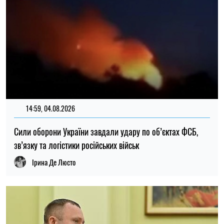
14:30, 04.08.2026
Головнокомандувач ЗСУ доручив перевірити заяви про
порушення у 225-му штурмовому полку – журналістка
Ірина Де Люсто