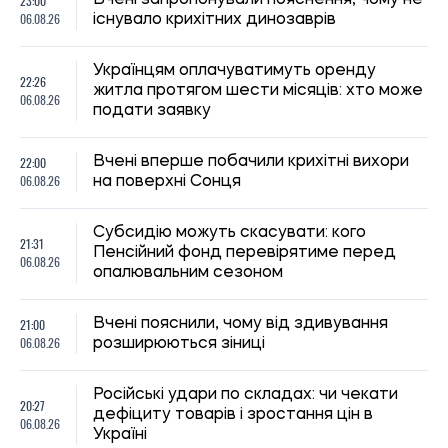
Україні
20:00
У Бразилії виявили новий вид броньованої
06.08.26
риби віком 254 мільйони років
19:30
Киянам виплатять до 1 000 гривень
06.08.26
допомоги: хто отримає кошти та коли
19:00
Археологи запідозрили масове вбивство
06.08.26
у розкішній римській віллі
На Волині зафіксували екстремальну
18:30
спеку до +39 градусів: температурні
06.08.26
рекорди оновлено вперше з 1963 року
18:00
Вчені поставили під сумнів міф про
06.08.26
“тупість” вимерлого птаха додо
Оренда квартир на півдні України
17:40