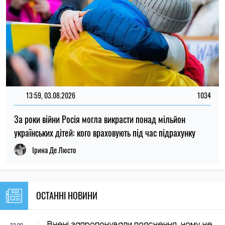
23:00
Вчені запропонували пояснення, чому не
06.08.26
існувало крихітних динозаврів
Українцям оплачуватимуть оренду
22:26
житла протягом шести місяців: хто може
06.08.26
подати заявку
22:00
Вчені вперше побачили крихітні вихори
06.08.26
на поверхні Сонця
Субсидію можуть скасувати: кого
21:31
Пенсійний фонд перевірятиме перед
06.08.26
опалювальним сезоном
21:00
Вчені пояснили, чому від здивування
06.08.26
розширюються зіниці
Російські удари по складах: чи чекати
20:27
дефіциту товарів і зростання цін в
06.08.26