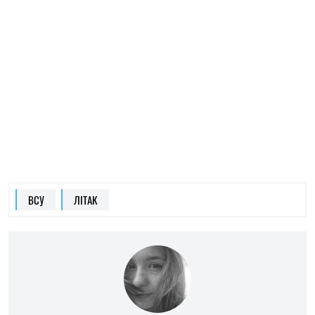
МАРИНА ГОНТАР
Пише про війну на надзвичайні події
на
SOCPORTAL.INFO
Журналістка та волонтерка з великим
досвідом. Любить шукати краплю в морі.