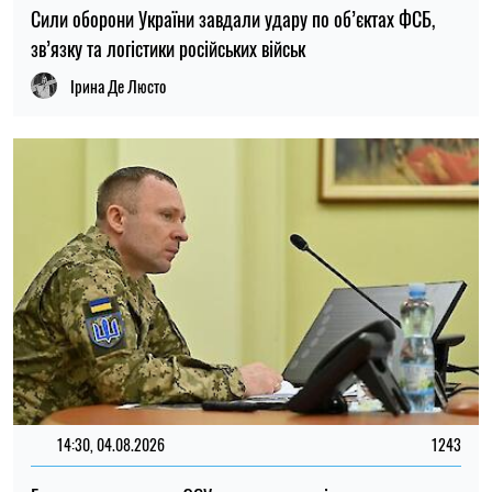
Головнокомандувач ЗСУ доручив перевірити заяви про
порушення у 225-му штурмовому полку – журналістка
Ірина Де Люсто
17:40, 31.07.2026
68