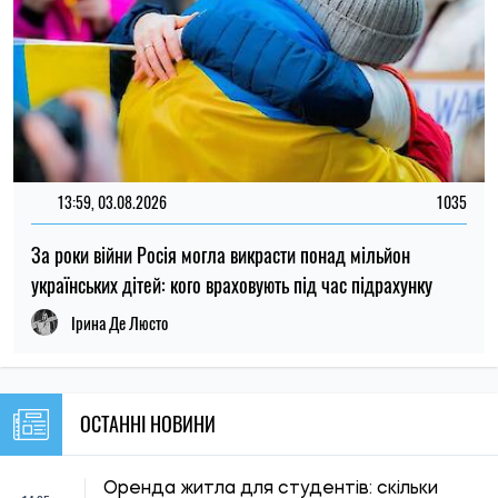
ОСТАННІ НОВИНИ
Оренда житла для студентів: скільки
14:35
коштують квартири та кімнати в різних
07.08.26
містах України
Більшість українців виступають проти
13:59
передачі Донбасу Росії в обмін на
07.08.26
перемир’я та гарантії безпеки
В Україні можуть посилити
13:33
відповідальність за порушення правил
07.08.26
дорожнього руху: Зеленський дав
доручення Кабміну
12:59
З початку року з України виїхало понад 7