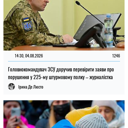
Ірина Де Люсто
13:59, 03.08.2026
1035
За роки війни Росія могла викрасти понад мільйон
українських дітей: кого враховують під час підрахунку
Ірина Де Люсто