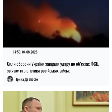
Ірина Де Люсто
14:30, 04.08.2026
1246
Головнокомандувач ЗСУ доручив перевірити заяви про
порушення у 225-му штурмовому полку – журналістка