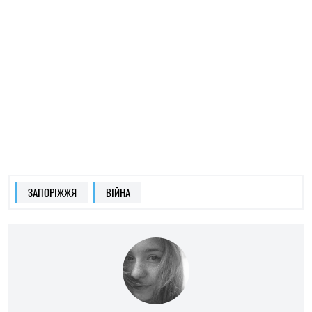
МАРИНА ГОНТАР
Пише про війну на надзвичайні події
на
SOCPORTAL.INFO
Журналістка та волонтерка з великим
досвідом. Любить шукати краплю в морі.