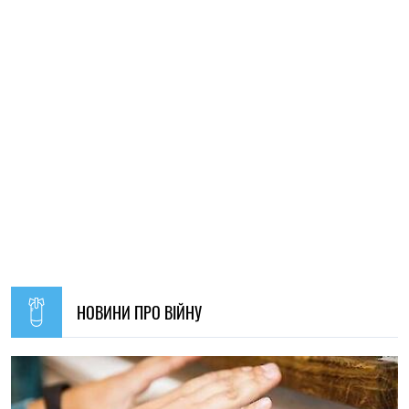
НОВИНИ ПРО ВІЙНУ
21:31, 05.08.2026
44
Кличко відзвітував по підготовк удо зими: Київ відновив
65% пошкоджених енергооб'єктів