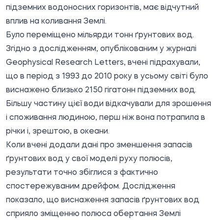
підземних водоносних горизонтів, має відчутний
вплив на коливання Землі.
Було переміщено мільярди тонн ґрунтових вод.
Згідно з дослідженням, опублікованим у журналі
Geophysical Research Letters, вчені підрахували,
що в період з 1993 до 2010 року в усьому світі було
виснажено близько 2150 гігатонн підземних вод.
Більшу частину цієї води відкачували для зрошення
і споживання людиною, перш ніж вона потрапила в
річки і, зрештою, в океани.
Коли вчені додали дані про зменшення запасів
ґрунтових вод у свої моделі руху полюсів,
результати точно збіглися з фактично
спостережуваним дрейфом. Дослідження
показало, що виснаження запасів ґрунтових вод
сприяло зміщенню полюса обертання Землі