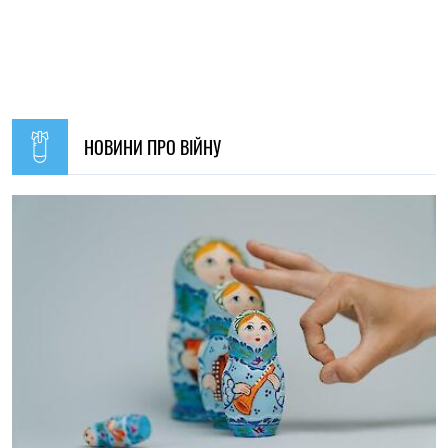
12:29, 10.08.2026
443
У Росії вимагають «реакції світової спільноти» на удари
України по об’єктах енергетики
Ірина Де Люсто