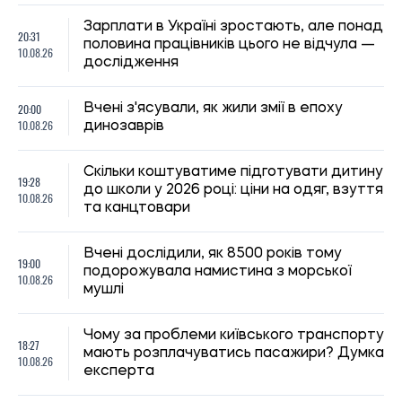
Чому за проблеми київського транспорту
18:27
мають розплачуватись пасажири? Думка
10.08.26
експерта
18:00
Як люди за тисячі років змінили собак
10.08.26
Спека відступає: метеоролог розповів
17:41
про похолодання та дощі в Україні в
10.08.26
середині серпня
Виплати до Дня Незалежності у 2026
17:14
році: хто отримає гроші та кому потрібно
10.08.26
подати спеціальну заяву
Українців закликали не панікувати через
16:47
петицію щодо мобілізації жінок без дітей
10.08.26
— у РНБО спростували ці зміни