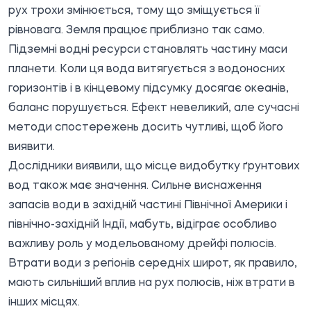
рух трохи змінюється, тому що зміщується її
рівновага. Земля працює приблизно так само.
Підземні водні ресурси становлять частину маси
планети. Коли ця вода витягується з водоносних
горизонтів і в кінцевому підсумку досягає океанів,
баланс порушується. Ефект невеликий, але сучасні
методи спостережень досить чутливі, щоб його
виявити.
Дослідники виявили, що місце видобутку ґрунтових
вод також має значення. Сильне виснаження
запасів води в західній частині Північної Америки і
північно-західній Індії, мабуть, відіграє особливо
важливу роль у модельованому дрейфі полюсів.
Втрати води з регіонів середніх широт, як правило,
мають сильніший вплив на рух полюсів, ніж втрати в
інших місцях.