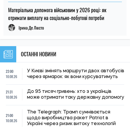
10.08.26
може отримати таку державну допомогу
The Telegraph: Трамп сумнівається
21:00
щодо виробництва ракет Patriot в
10.08.26
Україні через ризик витоку технологій
Зарплати в Україні зростають, але понад
20:31
половина працівників цього не відчула —
10.08.26
дослідження
20:00
Вчені з'ясували, як жили змії в епоху
10.08.26
динозаврів
Скільки коштуватиме підготувати дитину
19:28
до школи у 2026 році: ціни на одяг, взуття
10.08.26
та канцтовари
Вчені дослідили, як 8500 років тому
19:00
подорожувала намистина з морської
10.08.26
мушлі