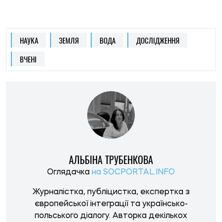
Оглядачка
на SOCPORTAL.INFO
Журналістка, публіцистка, експертка з
європейської інтеграції та українсько-
польського діалогу. Авторка декількох
польських медіа, серед яких тижневик Polityka,
онлайн-видання Oko.press та інші