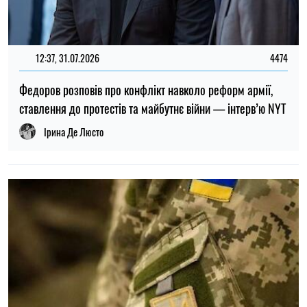
ТОП
19:30, 27.07.2026
3935
Чоловіків після 60 років можуть взяти до ЗСУ: хто може
потрапити до війська
Микола Потика