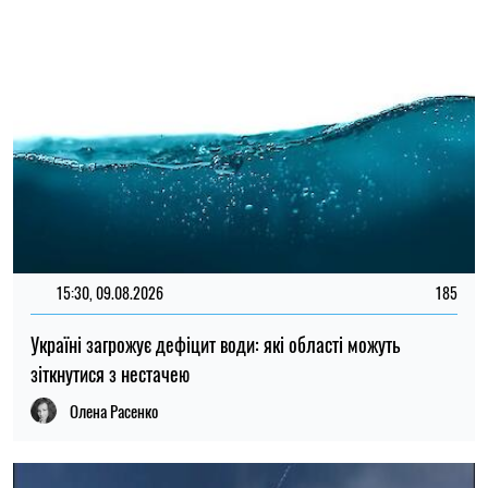
зіткнутися з нестачею
Олена Расенко
19:00, 07.08.2026
123
Вчені з’ясували, як таргани впізнають «своїх»