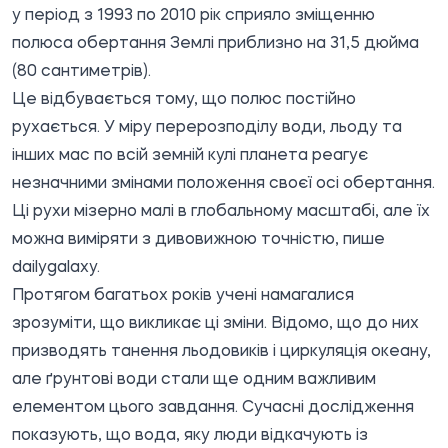
у період з 1993 по 2010 рік сприяло зміщенню
полюса обертання Землі приблизно на 31,5 дюйма
(80 сантиметрів).
Це відбувається тому, що полюс постійно
рухається. У міру перерозподілу води, льоду та
інших мас по всій земній кулі планета реагує
незначними змінами положення своєї осі обертання.
Ці рухи мізерно малі в глобальному масштабі, але їх
можна виміряти з дивовижною точністю,
пише
dailygalaxy.
Протягом багатьох років учені намагалися
зрозуміти, що викликає ці зміни. Відомо, що до них
призводять танення льодовиків і циркуляція океану,
але ґрунтові води стали ще одним важливим
елементом цього завдання. Сучасні дослідження
показують, що вода, яку люди відкачують із