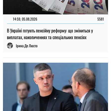
12:37, 31.07.2026
4474
Федоров розповів про конфлікт навколо реформ армії,
ставлення до протестів та майбутнє війни — інтерв’ю NYT
Ірина Де Люсто