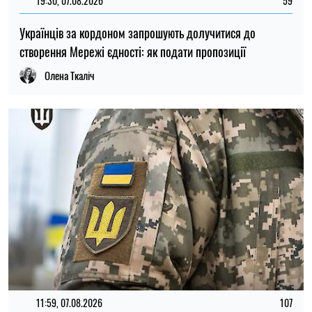
11:59, 07.08.2026
107
Матеріальна допомога військовим у 2026 році: як
отримати виплату на соціально-побутові потреби
Ірина Де Люсто
ОСТАННІ НОВИНИ
22:00
У Києві змінять маршрути двох автобусів
10.08.26
через ярмарок: як вони курсуватимуть
21:31
До 95 тисяч гривень: хто з українців