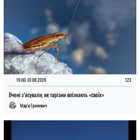
Мар'я Гриневич
20:00, 03.08.2026
290
Вчені вперше дослідили льодовик на вершині Арарату
Микола Потика