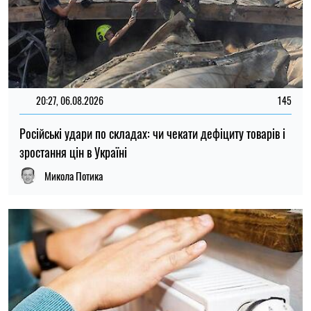
21:31, 05.08.2026
40
Кличко відзвітував по підготовк удо зими: Київ відновив
65% пошкоджених енергооб'єктів
Микола Потика