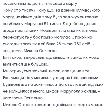
посиланням на дані Іллічівського моргу.
Чому сто тисяч? Тому що, за даними Іллічівського
моргу, на кілька днів тому було задокументовано
загиблих у Маріуполі 87 тисяч. Є ще база даних
щодо неопізнаних. Невідомі тіла мирних жителів
перекопують у братських могилах. Станом на
сьогодні таких людей було 26 тисяч 750 осіб, –
повідомив Микола Осіченко.
Він також підкреслив, що кількість загиблих може
виявитися ще більшою.
Ми отримуємо жахливі цифри, але це не все.
Ексгумація тіл у могилках у дворах і під завалами
будівель ще не закінчилася. Багато людей, від яких
не залишилося нічого. Цифри Маріуполя жахливі, –
наголосив Осипенко.
Микола Осіченко вважає, що кількість жертв можна