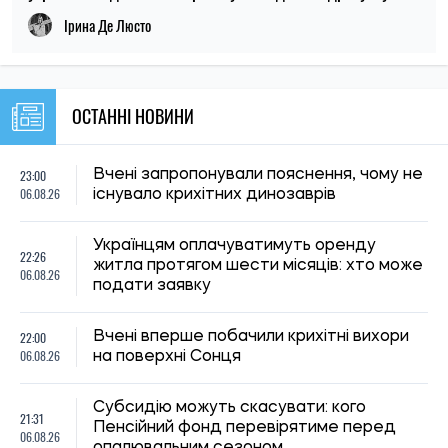
Пенсійний фонд перевірятиме перед
06.08.26
опалювальним сезоном
21:00
Вчені пояснили, чому від здивування
06.08.26
розширюються зіниці
Російські удари по складах: чи чекати
20:27
дефіциту товарів і зростання цін в
06.08.26
Україні
20:00
У Бразилії виявили новий вид броньованої
06.08.26
риби віком 254 мільйони років
19:30
Киянам виплатять до 1 000 гривень
06.08.26
допомоги: хто отримає кошти та коли
19:00
Археологи запідозрили масове вбивство
06.08.26
у розкішній римській віллі