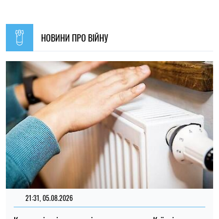
Кличко відзвітував по підготовк удо зими: Київ відновив
65% пошкоджених енергооб'єктів
Микола Потика
14:59, 04.08.2026
1248