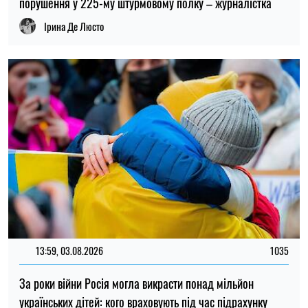
українських дітей: кого враховують під час підрахунку
Ірина Де Люсто
ОСТАННІ НОВИНИ
23:00
Вчені запропонували пояснення, чому не
06.08.26
існувало крихітних динозаврів
Українцям оплачуватимуть оренду
22:26
житла протягом шести місяців: хто може
06.08.26
подати заявку
22:00
Вчені вперше побачили крихітні вихори
06.08.26
на поверхні Сонця
Субсидію можуть скасувати: кого
21:31