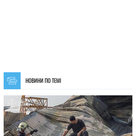
20:27, 06.08.2026
145
Російські удари по складах: чи чекати дефіциту товарів і
зростання цін в Україні
Микола Потика