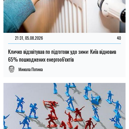
16:59, 03.08.2026
165
Дітей-сиріт з окупованих територій змушують служити в
армії РФ, частина з них повертається пораненими
Ірина Де Люсто