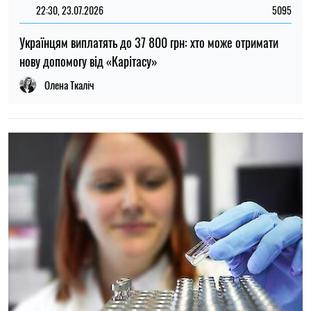
22:00, 23.07.2026
4549
Вчені знайшли спосіб виявляти 90 % випадків раку
підшлункової залози на ранній стадії
Олена Расенко