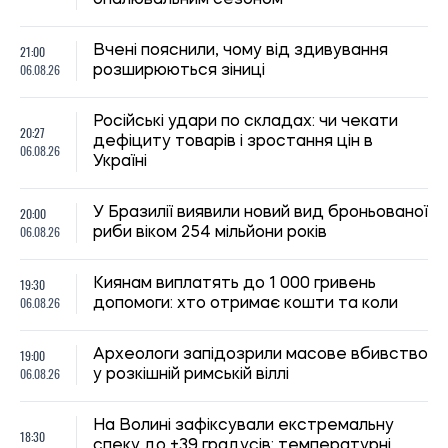
На Волині зафіксували екстремальну
18:30
спеку до +39 градусів: температурні
06.08.26
рекорди оновлено вперше з 1963 року
18:00
Вчені поставили під сумнів міф про
06.08.26
“тупість” вимерлого птаха додо
Оренда квартир на півдні України
17:40
подорожчала після 2022 року: де ціни
06.08.26
зросли найбільше