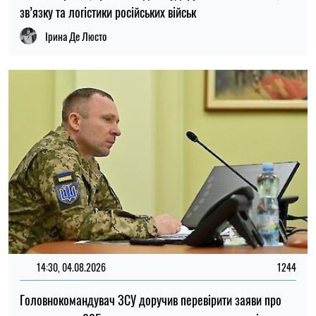
порушення у 225-му штурмовому полку – журналістка
Ірина Де Люсто
13:59, 03.08.2026
1035
За роки війни Росія могла викрасти понад мільйон