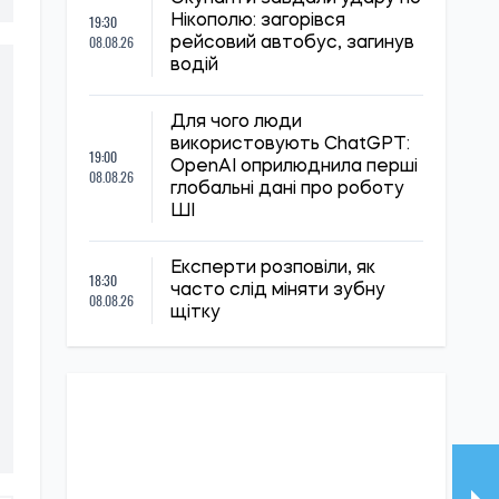
19:30
Нікополю: загорівся
08.08.26
рейсовий автобус, загинув
водій
Для чого люди
використовують ChatGPT:
19:00
OpenAI оприлюднила перші
08.08.26
глобальні дані про роботу
ШІ
Експерти розповіли, як
18:30
часто слід міняти зубну
08.08.26
щітку