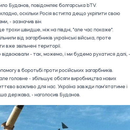
рило Буданов, повідомляє болгарська
bTV
.
кладно, оскільки Росія встигла дещо укріпити свою
, - зазначив він.
де трохи швидше, ніж на півдні, "але час покаже".
ьнили від загарбників українські війська, проте
и вже звільнені території.
відвоювали - так, можемо, і ми будемо рухатися далі, 
помогу в боротьбі проти російських загарбників.
 але головне - збільшує обсяги виробництва нових
иттєво важливо для нас. Україна завжди пам'ятатиме і
аша держава, - наголосив Буданов.