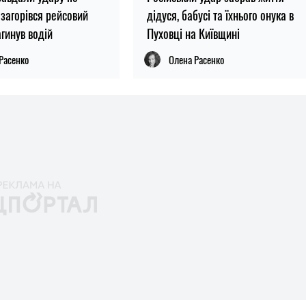
 загорівся рейсовий
дідуся, бабусі та їхнього онука в
агинув водій
Пуховці на Київщині
Расенко
Олена Расенко