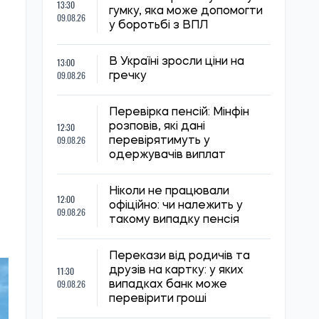
13:30
гумку, яка може допомогти
09.08.26
у боротьбі з ВПЛ
13:00
В Україні зросли ціни на
09.08.26
гречку
Перевірка пенсій: Мінфін
12:30
розповів, які дані
-
09.08.26
перевірятимуть у
одержувачів виплат
Ніколи не працювали
12:00
офіційно: чи належить у
09.08.26
такому випадку пенсія
Перекази від родичів та
11:30
друзів на картку: у яких
09.08.26
випадках банк може
перевірити гроші