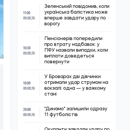
Зеленський повідомив, коли
11:00
українська балістика може
09.08.26
вперше завдати удару по
ворогу
Пенсіонерів попередили
про втрату надбавок: у
10:30
ПФУ назвали випадки, коли
09.08.26
виплати доведеться
повернути
У Броварах дві дівчинки
10:00
отримали удар струмом на
09.08.26
вокзалі: одна — у важкому
стані
20:00
"Динамо" залишили одразу
08.08.26
11 футболістів
Окупанти завдали удару по