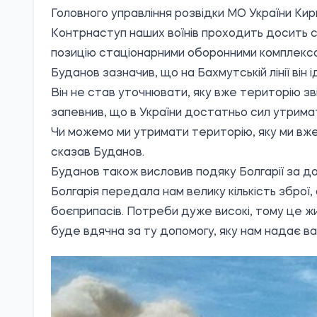
Головного управління розвідки МО України Ки
Контрнаступ наших воїнів проходить досить с
позицію стаціонарними оборонними комплексами
Буданов зазначив, що на Бахмутській лінії він і
Він не став уточнювати, яку вже територію звіл
запевнив, що в України достатньо сил утримат
Чи можемо ми утримати територію, яку ми вже 
сказав Буданов.
Буданов також висловив подяку Болгарії за до
Болгарія передала нам велику кількість зброї,
боєприпасів. Потреби дуже високі, тому це ж
буде вдячна за ту допомогу, яку нам надає в