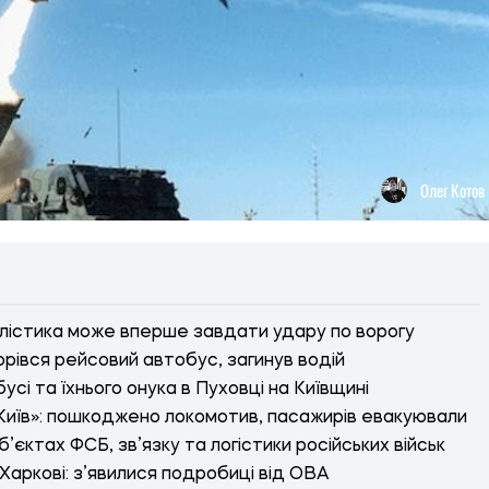
Олег Котов
алістика може вперше завдати удару по ворогу
орівся рейсовий автобус, загинув водій
сі та їхнього онука в Пуховці на Київщині
 Київ»: пошкоджено локомотив, пасажирів евакуювали
’єктах ФСБ, зв’язку та логістики російських військ
Харкові: з’явилися подробиці від ОВА