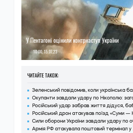
У Пентагоні оцінили контрнаступ України
10:00, 15.07.23
ЧИТАЙТЕ ТАКОЖ:
Зеленський повідомив, коли українська б
Окупанти завдали удару по Нікополю: заг
Російський удар забрав життя дідуся, бабу
Російський дрон атакував поїзд «Суми —
Сили оборони України завдали удару по об
Армія РФ атакувала поштовий термінал у 