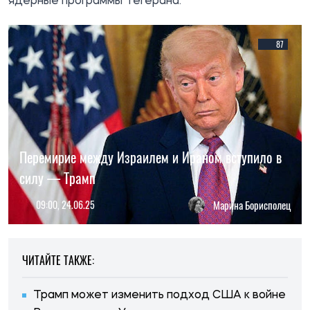
ядерные программы Тегерана.
87
Перемирие между Израилем и Ираном вступило в
силу — Трамп
09:00, 24.06.25
Марина Борисполец
ЧИТАЙТЕ ТАКЖЕ:
Трамп может изменить подход США к войне