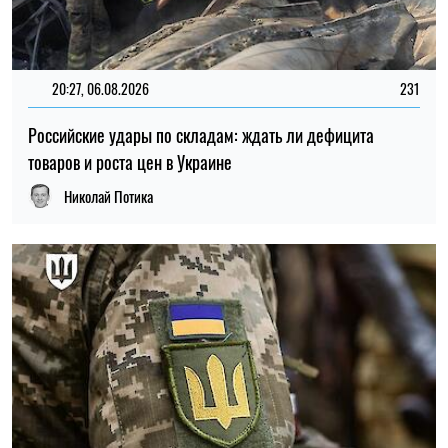
15:59, 06.08.2026
89
Новый контракт в армии: Минобороны объяснило
правила расчета будущей отсрочки
Ирина Де Люсто
ПОСЛЕДНИЕ НОВОСТИ
15:30
Украине угрожает дефицит воды: какие
09.08.26
области могут столкнуться с нехваткой