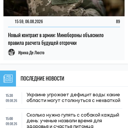
Сколько нужно гулять с собакой каждый
15:00
день: ученые назвали время для
09.08.26
здоровья и счастья питомца
Врачи объяснили, почему спать с
14:30
включенным вентилятором не всегда
09.08.26
безопасно: кому ночная прохлада может
навредить
14:00
Пчеловоды предупредили о возможном
09.08.26
подорожании меда
13:30
Учёные создали жевательную резинку,
09.08.26
которая может помочь в борьбе с ВПЧ
13:00
В Украине выросли цены на гречку
09.08.26
Верификация пенсий: Минфин