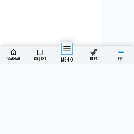
ПОЛИТИКА
Экономика
Бизнес
ГЛАВНАЯ
СОЦ GPT
МЕНЮ
ИГРА
РУС
Власть
Зарубеж
СОЦИАЛКА
Образование
Медреформа
Субсидии
Пенсии