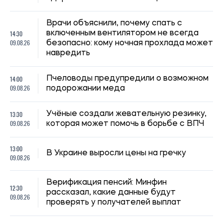
12:30
рассказал, какие данные будут
09.08.26
проверять у получателей выплат
12:00
Никогда не работали официально:
09.08.26
положена ли в таком случае пенсия
Переводы от родственников и друзей
11:30
на карту: в каких случаях банк может
09.08.26
проверить деньги
Зеленский сообщил, когда украинская
11:00
баллистика может впервые ударить по
09.08.26
врагу
Пенсионеров предупредили о потере
10:30
надбавок: в ПФУ назвали случаи, когда
09.08.26
выплаты придется вернуть
В Броварах две девочки получили удар
10:00
током на вокзале: одна в тяжелом