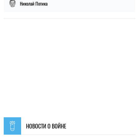
09:30, 31.07.2026
28621
В Украине с 1 августа обновят отдельные нормы
мобилизации: что изменится для граждан
Ирина Де Люсто