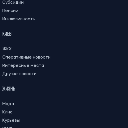
Спрос на большие квартиры в Украине
22:30
смещается в центральные регионы: где
07.08.26
больше покупают жилье более 100 м²
22:00
Спустя 150 лет ученые подтвердили
07.08.26
догадку Дарвина о растениях-хищниках
В Киеве мужчина выманил у вдовы
21:29
погибшего военного более 450 тысяч
07.08.26
гривен: суд вынес приговор
21:00
Что ученые рассчитывают узнать во
07.08.26
время затмения 12 августа
МОН продлил сроки поступления в
20:32
колледжи после 9 класса: в какую дату
07.08.26
можно подтвердить бюджет