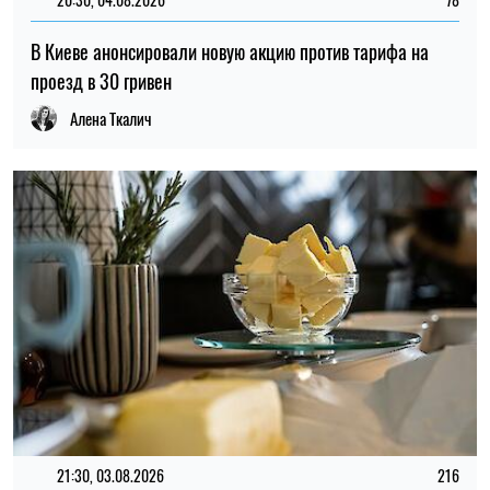
ЕЛЕНА РАСЕНКО
Пишет про ЗОЖ
на SOCPORTAL.INFO
Елена Расенко пишет о новостях в сфере
науки, ЗОЖ и психологии, делится лайфхаками
и советами по балансу между работой и
жизнью.