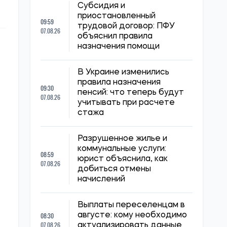
Субсидия и
приостановленный
09:59
трудовой договор: ПФУ
07.08.26
объяснил правила
назначения помощи
В Украине изменились
правила назначения
09:30
пенсий: что теперь будут
07.08.26
учитывать при расчете
стажа
Разрушенное жилье и
коммунальные услуги:
08:59
юрист объяснила, как
07.08.26
добиться отмены
начислений
Выплаты переселенцам в
08:30
августе: кому необходимо
07.08.26
актуализировать данные