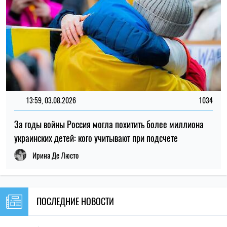
ПОСЛЕДНИЕ НОВОСТИ
В Украине появится отдельная
16:30
ответственность за передачу
06.08.26
банковских карт и счетов мошенникам
Новый контракт в армии: Минобороны
15:59
объяснило правила расчета будущей
06.08.26
отсрочки
Абитуриенты получили рекомендации к
15:35
зачислению: МОН напомнило сроки
06.08.26
подтверждения места
Выходное пособие при увольнении:
14:59
какие правила действуют во время
06.08.26
военного положения