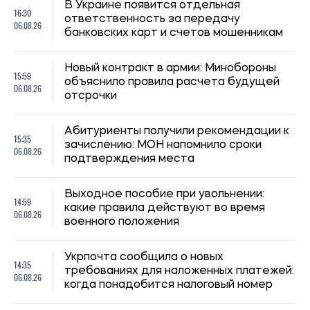
Укрпочта сообщила о новых
14:35
требованиях для наложенных платежей:
06.08.26
когда понадобится налоговый номер
В Украине определили первые пять
13:59
городов для строительства
06.08.26
социального жилья: кто сможет его
получить
Некоторые пенсионеры и получатели
13:31
соцвыплат в Украине должны сменить
06.08.26
банк до 15 сентября
МОН продлило вступительную кампанию
12:59
в аспирантуру: новые сроки подачи
06.08.26
заявлений и сдачи экзаменов
В Киеве во время протеста против
12:28
вырубки деревьев на Теремках
06.08.26
задержали двух несовершеннолетних