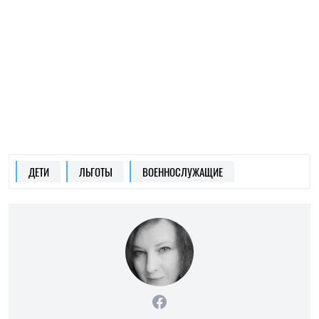
ЕЛЕНА РАСЕНКО
Пишет про ЗОЖ
на SOCPORTAL.INFO
Елена Расенко пишет о новостях в сфере
науки, ЗОЖ и психологии, делится лайфхаками
и советами по балансу между работой и
жизнью.