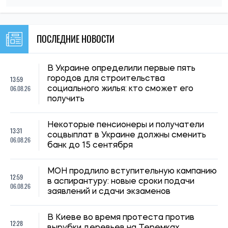
в аспирантуру: новые сроки подачи
06.08.26
заявлений и сдачи экзаменов
В Киеве во время протеста против
12:28
вырубки деревьев на Теремках
06.08.26
задержали двух несовершеннолетних
Мобилизация людей с инвалидностью в
11:59
Украине: почему одной группы
06.08.26
недостаточно для защиты от призыва
Украинцам объяснили, как частое
11:30
пересечение границы влияет на
06.08.26
определение налогового резидентства
Радикальной антиукраинской риторики в
10:59
Польше стало меньше, но напряжение
06.08.26
сохраняется
Отсрочка от мобилизации через