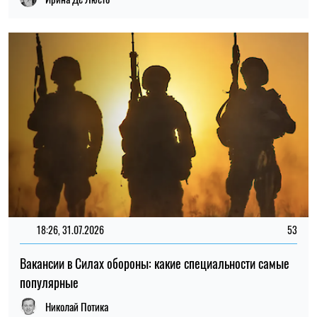
Вакансии в Силах обороны: какие специальности самые
популярные
Николай Потика
ПОСЛЕДНИЕ НОВОСТИ
В Украине определили первые пять
13:59
городов для строительства
06.08.26
социального жилья: кто сможет его
получить
Некоторые пенсионеры и получатели
13:31
соцвыплат в Украине должны сменить
06.08.26
банк до 15 сентября
МОН продлило вступительную кампанию
12:59