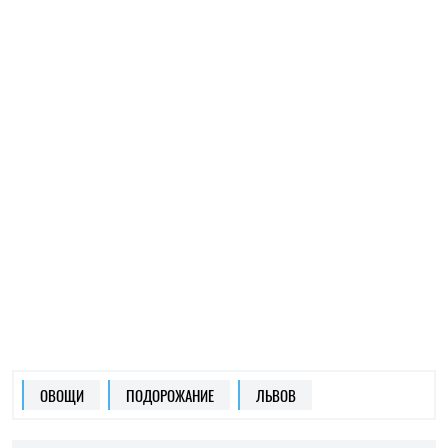
ОВОЩИ
ПОДОРОЖАНИЕ
ЛЬВОВ
ЕЛЕНА РАСЕНКО
Пишет про ЗОЖ
на SOCPORTAL.INFO
Елена Расенко пишет о новостях в сфере
науки, ЗОЖ и психологии, делится лайфхаками
и советами по балансу между работой и
жизнью.