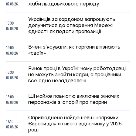
07.08.26
жаби льодовикового періоду
Українців за кордоном запрошують
19:30
долучитися до створення Мережі
07.08.26
єдності: як подати пропозиції
19:00
Вчені з’ясували, як таргани впізнають
07.08.26
«своїх»
Ринок праці в Україні: чому роботодавці
18:30
не можуть знайти кадри, а працівники
07.08.26
все одно незадоволені
18:00
ШІ майже повністю виключив жіночих
07.08.26
персонажів з історій про тварин
Оприлюднено найдешевші напрямки
17:40
Європи для літнього відпочинку у 2026
07.08.26
році