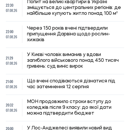
Попит на великі квартири в Україні
22:30
зміщується до центральних регіонів: де
07.08.26
найбільше купують житло понад 100 м²
Через 150 років вчені підтвердили
22:00
припущення Дарвіна щодо рослин-
07.08.26
хижаків
У Києві чоловік виманив у вдови
21:29
загиблого військового понад 450 тисяч
07.08.26
гривень: суд виніс вирок
21:00
Що вчені сподіваються дізнатися під
07.08.26
час затемнення 12 серпня
МОН продовжило строки вступу до
20:32
коледжів після 9 класу: до якої дати
07.08.26
можна підтвердити бюджет
20:00
У Лос-Анджелесі виявили новий вид