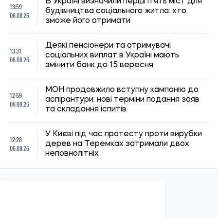
В Україні визначили перші п’ять міст для
13:59
будівництва соціального житла: хто
06.08.26
зможе його отримати
Деякі пенсіонери та отримувачі
13:31
соціальних виплат в Україні мають
06.08.26
змінити банк до 15 вересня
МОН продовжило вступну кампанію до
12:59
аспірантури: нові терміни подання заяв
06.08.26
та складання іспитів
У Києві під час протесту проти вирубки
12:28
дерев на Теремках затримали двох
06.08.26
неповнолітніх