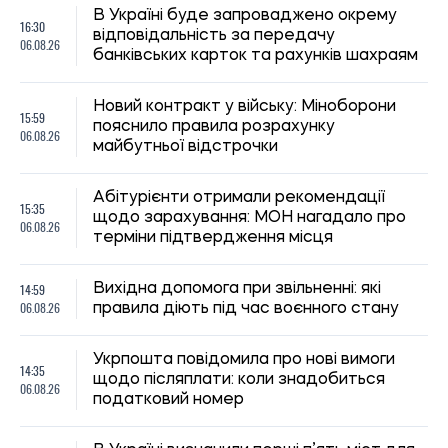
В Україні буде запроваджено окрему
16:30
відповідальність за передачу
06.08.26
банківських карток та рахунків шахраям
Новий контракт у війську: Міноборони
15:59
пояснило правила розрахунку
06.08.26
майбутньої відстрочки
Абітурієнти отримали рекомендації
15:35
щодо зарахування: МОН нагадало про
06.08.26
терміни підтвердження місця
14:59
Вихідна допомога при звільненні: які
06.08.26
правила діють під час воєнного стану
Укрпошта повідомила про нові вимоги
14:35
щодо післяплати: коли знадобиться
06.08.26
податковий номер