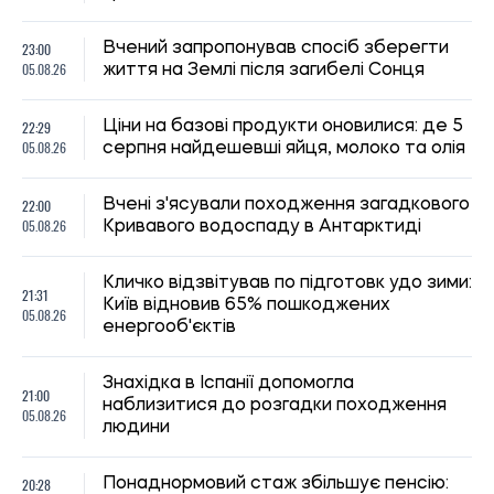
23:00
Вчений запропонував спосіб зберегти
05.08.26
життя на Землі після загибелі Сонця
22:29
Ціни на базові продукти оновилися: де 5
05.08.26
серпня найдешевші яйця, молоко та олія
22:00
Вчені з'ясували походження загадкового
05.08.26
Кривавого водоспаду в Антарктиді
Кличко відзвітував по підготовк удо зими:
21:31
Київ відновив 65% пошкоджених
05.08.26
енергооб'єктів
Знахідка в Іспанії допомогла
21:00
наблизитися до розгадки походження
05.08.26
людини
20:28
Понаднормовий стаж збільшує пенсію: