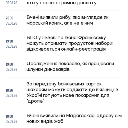
05.08.26
хто у серпні отримає доплату
20:00
Вчені виявили рибу, яка виглядає як
05.08.26
морський коник, але не є ним
ВПО у Львові та Івано-Франківську
19:30
можуть отримати продуктові набори:
05.08.26
відкривається онлайн-реєстрація
19:00
Дослідження показало, як працювали
05.08.26
шлунки динозаврів
За передачу банківських карток
18:26
шахраям можуть саджати до в'язниці: в
05.08.26
Україні готують нове покарання для
"дропів"
18:00
Вчені виявили на Мадагаскарі одразу сім
05.08.26
нових видів жаб