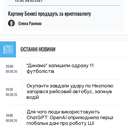
Картину Бенксі продадуть за криптовалюту
Олена Расенко
ОСТАННІ НОВИНИ
20:00
"Динамо" залишили одразу 11
08.08.26
футболістів
Окупанти завдали удару по Нікополю:
19:30
загорівся рейсовий автобус, загинув
08.08.26
водій
Для чого люди використовують
19:00
ChatGPT: OpenAI оприлюднила перші
08.08.26
глобальні дані про роботу ШІ