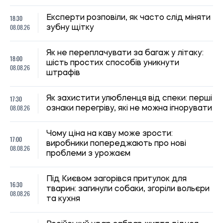
18:30
Експерти розповіли, як часто слід міняти
08.08.26
зубну щітку
Як не переплачувати за багаж у літаку:
18:00
шість простих способів уникнути
08.08.26
штрафів
17:30
Як захистити улюбленця від спеки: перші
08.08.26
ознаки перегріву, які не можна ігнорувати
Чому ціна на каву може зрости:
17:00
виробники попереджають про нові
08.08.26
проблеми з урожаєм
Під Києвом загорівся притулок для
16:30
тварин: загинули собаки, згоріли вольєри
08.08.26
та кухня