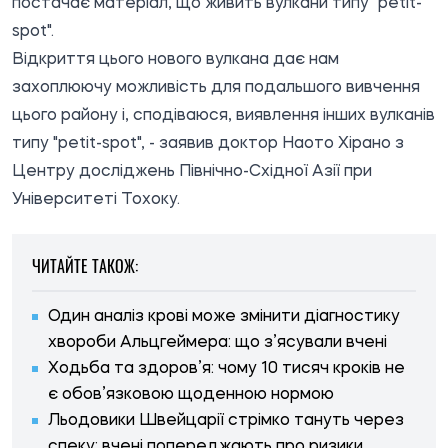
постачає матеріал, що живить вулкани типу "petit-
spot".
Відкриття цього нового вулкана дає нам
захоплюючу можливість для подальшого вивчення
цього району і, сподіваюся, виявлення інших вулканів
типу "petit-spot", - заявив доктор Наото Хірано з
Центру досліджень Північно-Східної Азії при
Університеті Тохоку.
ЧИТАЙТЕ ТАКОЖ:
Один аналіз крові може змінити діагностику
хвороби Альцгеймера: що з’ясували вчені
Ходьба та здоров’я: чому 10 тисяч кроків не
є обов’язковою щоденною нормою
Льодовики Швейцарії стрімко тануть через
спеку: вчені попереджають про ризики