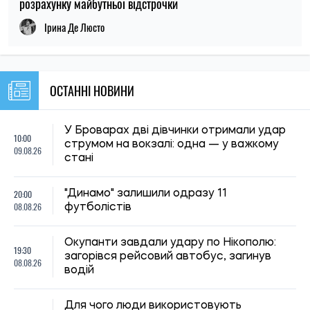
розрахунку майбутньої відстрочки
Ірина Де Люсто
ОСТАННІ НОВИНИ
У Броварах дві дівчинки отримали удар
10:00
струмом на вокзалі: одна — у важкому
09.08.26
стані
20:00
"Динамо" залишили одразу 11
08.08.26
футболістів
Окупанти завдали удару по Нікополю:
19:30
загорівся рейсовий автобус, загинув
08.08.26
водій
Для чого люди використовують