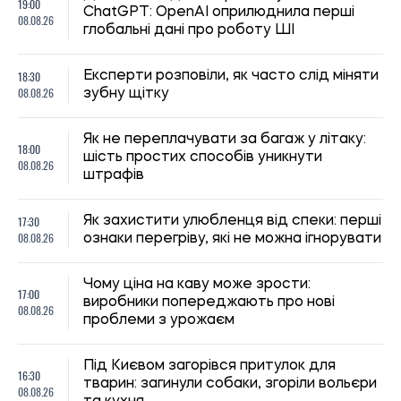
19:00
ChatGPT: OpenAI оприлюднила перші
08.08.26
глобальні дані про роботу ШІ
18:30
Експерти розповіли, як часто слід міняти
08.08.26
зубну щітку
Як не переплачувати за багаж у літаку:
18:00
шість простих способів уникнути
08.08.26
штрафів
17:30
Як захистити улюбленця від спеки: перші
08.08.26
ознаки перегріву, які не можна ігнорувати
Чому ціна на каву може зрости:
17:00
виробники попереджають про нові
08.08.26
проблеми з урожаєм
Під Києвом загорівся притулок для
16:30
тварин: загинули собаки, згоріли вольєри
08.08.26