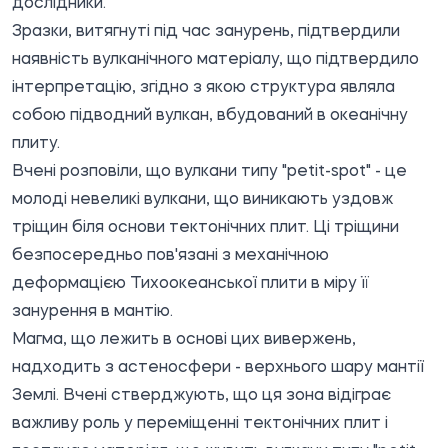
дослідники.
Зразки, витягнуті під час занурень, підтвердили
наявність вулканічного матеріалу, що підтвердило
інтерпретацію, згідно з якою структура являла
собою підводний вулкан, вбудований в океанічну
плиту.
Вчені розповіли, що вулкани типу "petit-spot" - це
молоді невеликі вулкани, що виникають уздовж
тріщин біля основи тектонічних плит. Ці тріщини
безпосередньо пов'язані з механічною
деформацією Тихоокеанської плити в міру її
занурення в мантію.
Магма, що лежить в основі цих вивержень,
надходить з астеносфери - верхнього шару мантії
Землі. Вчені стверджують, що ця зона відіграє
важливу роль у переміщенні тектонічних плит і