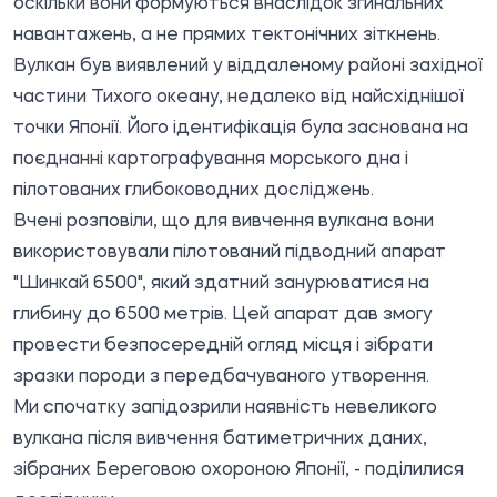
оскільки вони формуються внаслідок згинальних
навантажень, а не прямих тектонічних зіткнень.
Вулкан був виявлений у віддаленому районі західної
частини Тихого океану, недалеко від найсхіднішої
точки Японії. Його ідентифікація була заснована на
поєднанні картографування морського дна і
пілотованих глибоководних досліджень.
Вчені розповіли, що для вивчення вулкана вони
використовували пілотований підводний апарат
"Шинкай 6500", який здатний занурюватися на
глибину до 6500 метрів. Цей апарат дав змогу
провести безпосередній огляд місця і зібрати
зразки породи з передбачуваного утворення.
Ми спочатку запідозрили наявність невеликого
вулкана після вивчення батиметричних даних,
зібраних Береговою охороною Японії, - поділилися