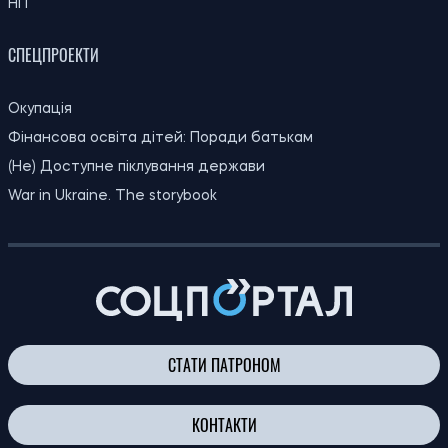
19:30
Киянам виплатять до 1 000 гривень
06.08.26
допомоги: хто отримає кошти та коли
19:00
Археологи запідозрили масове вбивство
06.08.26
у розкішній римській віллі
На Волині зафіксували екстремальну
18:30
спеку до +39 градусів: температурні
06.08.26
рекорди оновлено вперше з 1963 року
18:00
Вчені поставили під сумнів міф про
06.08.26
“тупість” вимерлого птаха додо
Оренда квартир на півдні України
17:40
подорожчала після 2022 року: де ціни
06.08.26
зросли найбільше
Багатодітні батьки в Україні зберігають
17:21
право на відстрочку від мобілізації: у
06.08.26
Раді розповіли про плани