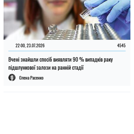
12:59, 06.08.2026
78
МОН продовжило вступну кампанію до аспірантури: нові
терміни подання заяв та складання іспитів
Ірина Де Люсто