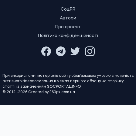
Омбудсмен повідомив про перші арешти
16:59
співробітників ТЦК після виявлених
06.08.26
порушень під час мобілізації
В Україні буде запроваджено окрему
16:30
відповідальність за передачу
06.08.26
банківських карток та рахунків шахраям