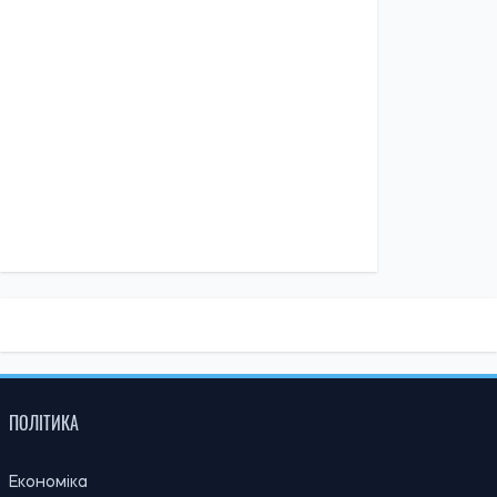
Ірина Де Люсто
14:30, 04.08.2026
1242
Головнокомандувач ЗСУ доручив перевірити заяви про
порушення у 225-му штурмовому полку – журналістка
Ірина Де Люсто