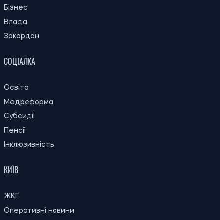
13:59, 03.08.2026
1034
За роки війни Росія могла викрасти понад мільйон
українських дітей: кого враховують під час підрахунку
Ірина Де Люсто