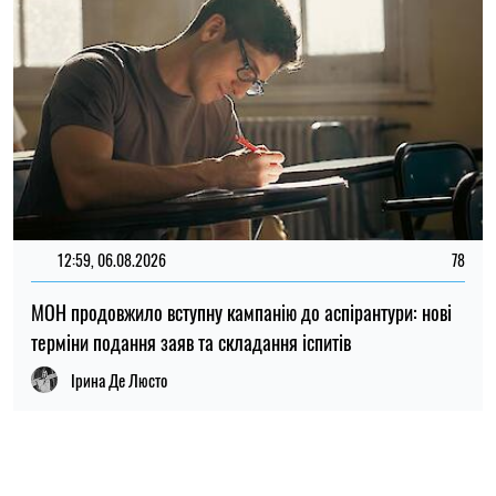
ВІЙСЬКОВИЙ ОБЛІК
ВІДСТРОЧКА
ВИЩА ОСВІТА
ІРИНА ДЕ ЛЮСТО
Редактор і автор статей
на SOCPORTAL.INFO
Спеціалізується на міжнародних відносинах та
економічних системах.