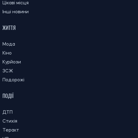
ОСТАННІ НОВИНИ
Субсидію можуть скасувати: кого
21:31
Пенсійний фонд перевірятиме перед
06.08.26
опалювальним сезоном
21:00
Вчені пояснили, чому від здивування
06.08.26
розширюються зіниці
Російські удари по складах: чи чекати
20:27
дефіциту товарів і зростання цін в
06.08.26
Україні
20:00
У Бразилії виявили новий вид броньованої
06.08.26
риби віком 254 мільйони років