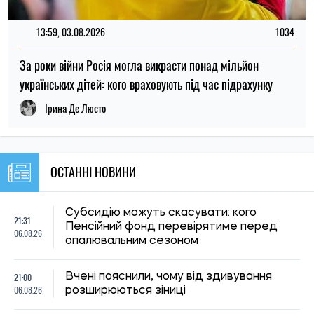
Вчені знайшли спосіб виявляти 90 % випадків раку
підшлункової залози на ранній стадії
Олена Расенко