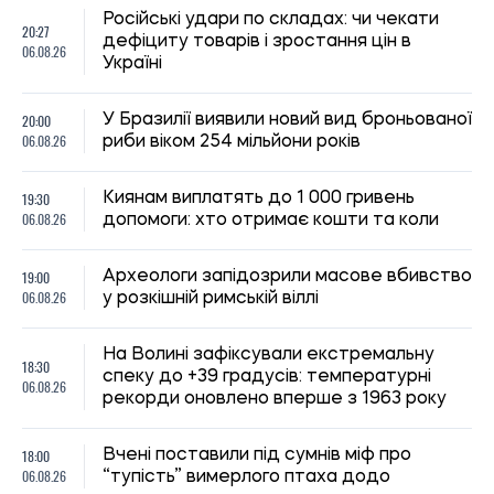
НОВИНИ ПРО ВІЙНУ
21:31, 05.08.2026
37
Кличко відзвітував по підготовк удо зими: Київ відновив
65% пошкоджених енергооб'єктів