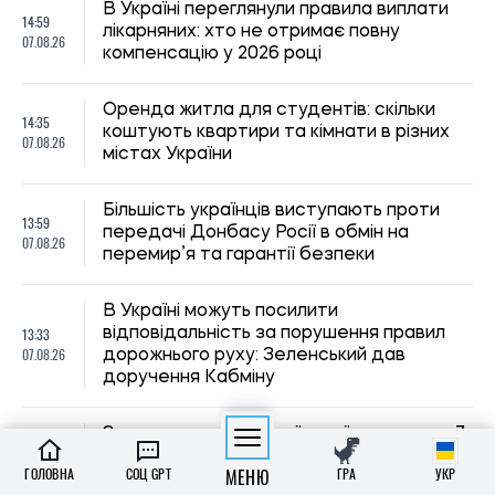
12:59
З початку року з України виїхало понад 7
07.08.26
мільйонів осіб: скільки повернулося
12:30
Вступ до магістратури у 2026 році:
07.08.26
терміни подання заяв та зарахування
Матеріальна допомога військовим у 2026
11:59
році: як отримати виплату на соціально-
07.08.26
побутові потреби
ГОЛОВНА
СОЦ GPT
МЕНЮ
ГРА
УКР