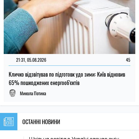
ОСТАННІ НОВИНИ
Шкільна освіта в Україні зазнає змін:
17:17
Кабмін оновив базові навчальні плани та
07.08.26
стандарти
Переселенці можуть тимчасово не
16:59
сплачувати іпотеку за пошкоджене
07.08.26
житло: умови та порядок оформлення
Температура до +39 градусів: в Україні
16:30
за добу було побито 13 температурних
07.08.26
рекордів
Банк попросив надати пояснення щодо
15:59
походження коштів: чому не варто
07.08.26
ігнорувати це повідомлення
Грошова допомога до 12 300 грн для