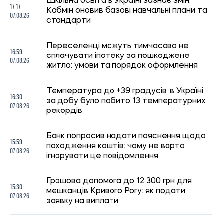
15:30
мешканців Кривого Рогу: як подати
07.08.26
заявку на виплати
В Україні переглянули правила виплати
14:59
лікарняних: хто не отримає повну
07.08.26
компенсацію у 2026 році
Оренда житла для студентів: скільки
14:35
коштують квартири та кімнати в різних
07.08.26
містах України
Більшість українців виступають проти
13:59
передачі Донбасу Росії в обмін на
07.08.26
перемир’я та гарантії безпеки
В Україні можуть посилити
13:33
відповідальність за порушення правил
07.08.26
дорожнього руху: Зеленський дав
доручення Кабміну