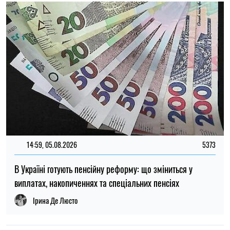
Ірина Де Люсто
12:37, 31.07.2026
4419
Федоров розповів про конфлікт навколо реформ армії,
ставлення до протестів та майбутнє війни — інтерв’ю NYT