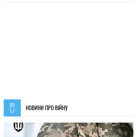
11:59, 07.08.2026
73
Матеріальна допомога військовим у 2026 році: як
отримати виплату на соціально-побутові потреби
Ірина Де Люсто