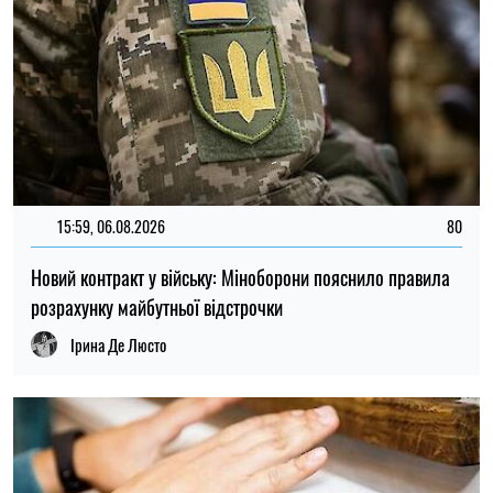
21:31, 05.08.2026
45
Кличко відзвітував по підготовк удо зими: Київ відновив
65% пошкоджених енергооб'єктів
Микола Потика