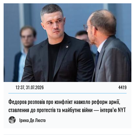
Ірина Де Люсто
ТОП
19:30, 27.07.2026
3767
Чоловіків після 60 років можуть взяти до ЗСУ: хто може
потрапити до війська