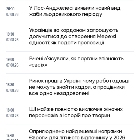
20:00
У Лос-Анджелесі виявили новий вид
07.08.26
жаби льодовикового періоду
Українців за кордоном запрошують
19:30
долучитися до створення Мережі
07.08.26
єдності: як подати пропозиції
19:00
Вчені з’ясували, як таргани впізнають
07.08.26
«своїх»
Ринок праці в Україні: чому роботодавці
18:30
не можуть знайти кадри, а працівники
07.08.26
все одно незадоволені
18:00
ШІ майже повністю виключив жіночих
07.08.26
персонажів з історій про тварин
Оприлюднено найдешевші напрямки
17:40
Європи для літнього відпочинку у 2026