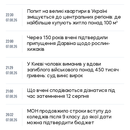
Попит на великі квартири в Україні
22:30
зміщується до центральних регіонів: де
07.08.26
найбільше купують житло понад 100 м²
Через 150 років вчені підтвердили
22:00
припущення Дарвіна щодо рослин-
07.08.26
хижаків
У Києві чоловік виманив у вдови
21:29
загиблого військового понад 450 тисяч
07.08.26
гривень: суд виніс вирок
21:00
Що вчені сподіваються дізнатися під
07.08.26
час затемнення 12 серпня
МОН продовжило строки вступу до
20:32
коледжів після 9 класу: до якої дати
07.08.26
можна підтвердити бюджет