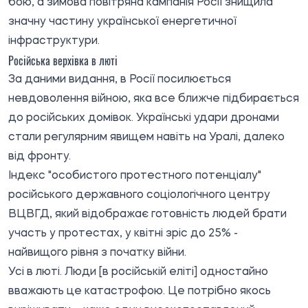
бою, а зимова повітряна кампанія Росії знищила
значну частину української енергетичної
інфраструктури.
Російська верхівка в люті
За даними видання, в Росії посилюється
невдоволення війною, яка все ближче підбирається
до російських домівок. Українські удари дронами
стали регулярним явищем навіть на Уралі, далеко
від фронту.
Індекс "особистого протестного потенціалу"
російського державного соціологічного центру
ВЦВГД, який відображає готовність людей брати
участь у протестах, у квітні зріс до 25% -
найвищого рівня з початку війни.
Усі в люті. Люди [в російській еліті] одностайно
вважають це катастрофою. Це потрібно якось