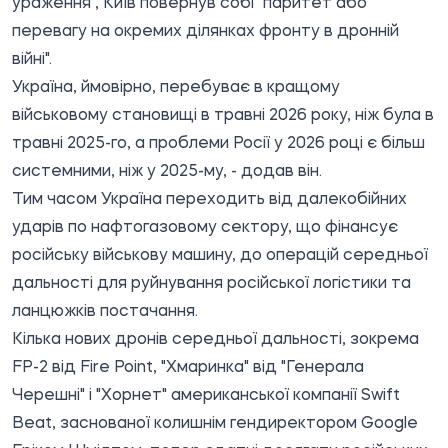
ураження", Київ повернув собі "паритет або
перевагу на окремих ділянках фронту в дронній
війні".
Україна, ймовірно, перебуває в кращому
військовому становищі в травні 2026 року, ніж була в
травні 2025-го, а проблеми Росії у 2026 році є більш
системними, ніж у 2025-му, - додав він.
Тим часом Україна переходить від далекобійних
ударів по нафтогазовому сектору, що фінансує
російську військову машину, до операцій середньої
дальності для руйнування російської логістики та
ланцюжків постачання.
Кілька нових дронів середньої дальності, зокрема
FP-2 від Fire Point, "Хмаринка" від "Генерала
Черешні" і "Хорнет" американської компанії Swift
Beat, заснованої колишнім гендиректором Google