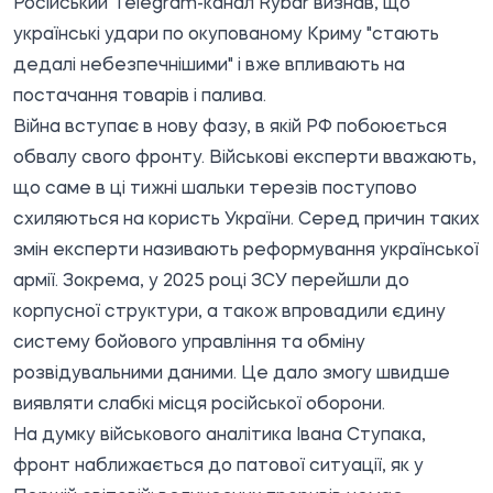
Російський Telegram-канал Rybar визнав, що
українські удари по окупованому Криму "стають
дедалі небезпечнішими" і вже впливають на
постачання товарів і палива.
Війна вступає в нову фазу, в якій РФ побоюється
обвалу свого фронту. Військові експерти вважають,
що саме в ці тижні шальки терезів поступово
схиляються на користь України. Серед причин таких
змін експерти називають реформування української
армії. Зокрема, у 2025 році ЗСУ перейшли до
корпусної структури, а також впровадили єдину
систему бойового управління та обміну
розвідувальними даними. Це дало змогу швидше
виявляти слабкі місця російської оборони.
На думку військового аналітика Івана Ступака,
фронт наближається до патової ситуації, як у