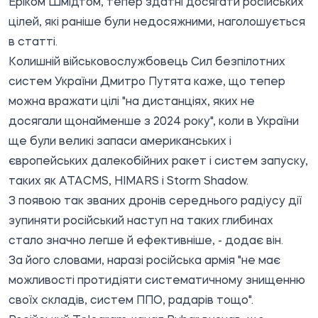
Еріком Шмідтом, тепер здатні досягати російських
цілей, які раніше були недосяжними, наголошується
в статті.
Колишній військовослужбовець Сил безпілотних
систем України Дмитро Путята каже, що тепер
можна вражати цілі "на дистанціях, яких не
досягали щонайменше з 2024 року", коли в України
ще були великі запаси американських і
європейських далекобійних ракет і систем запуску,
таких як ATACMS, HIMARS і Storm Shadow.
З появою так званих дронів середнього радіусу дії
зупиняти російський наступ на таких глибинах
стало значно легше й ефективніше, - додає він.
За його словами, наразі російська армія "не має
можливості протидіяти систематичному знищенню
своїх складів, систем ППО, радарів тощо".