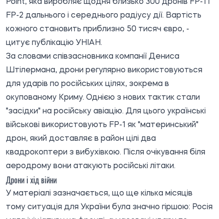
Point, яка виробляє щодня близько 300 дронів FP-1 і
FP-2 дальнього і середнього радіусу дії. Вартість
кожного становить приблизно 50 тисяч євро, -
цитує
публікацію УНІАН.
За словами співзасновника компанії Дениса
Штілермана, дрони регулярно використовуються
для ударів по російських цілях, зокрема в
окупованому Криму. Однією з нових тактик стали
"засідки" на російську авіацію. Для цього українські
військові використовують FP-1 як "материнський"
дрон, який доставляє в район цілі два
квадрокоптери з вибухівкою. Після очікування біля
аеродрому вони атакують російські літаки.
Дрони і хід війни
У матеріалі зазначається, що ще кілька місяців
тому ситуація для України була значно гіршою: Росія