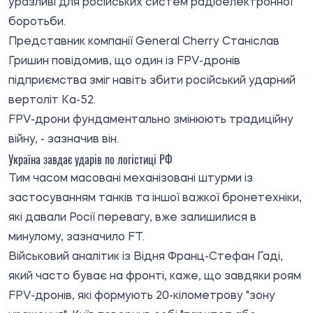
уразливі для російських систем радіоелектронної
боротьби.
Представник компанії General Cherry Станіслав
Гришин повідомив, що один із FPV-дронів
підприємства зміг навіть збити російський ударний
вертоліт Ка-52.
FPV-дрони фундаментально змінюють традиційну
війну, - зазначив він.
Україна завдає ударів по логістиці РФ
Тим часом масовані механізовані штурми із
застосуванням танків та іншої важкої бронетехніки,
які давали Росії перевагу, вже залишилися в
минулому, зазначило FT.
Військовий аналітик із Відня Франц-Стефан Гаді,
який часто буває на фронті, каже, що завдяки роям
FPV-дронів, які формують 20-кілометрову "зону