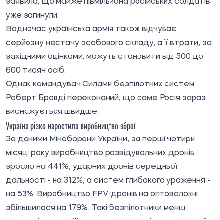
заявила, що майже півмільйона російських солдатів
уже загинули.
Водночас українська армія також відчуває
серйозну нестачу особового складу, а її втрати, за
західними оцінками, можуть становити від 500 до
600 тисяч осіб.
Однак командувач Силами безпілотних систем
Роберт Бровді переконаний, що саме Росія зараз
виснажується швидше.
Україна різко наростила виробництво зброї
За даними Міноборони України, за перші чотири
місяці року виробництво розвідувальних дронів
зросло на 441%, ударних дронів середньої
дальності - на 312%, а систем глибокого ураження -
на 53%. Виробництво FPV-дронів на оптоволокні
збільшилося на 179%. Такі безпілотники менш