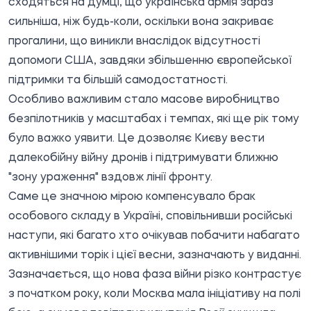
сходяться на думці, що українська армія зараз
сильніша, ніж будь-коли, оскільки вона закриває
прогалини, що виникли внаслідок відсутності
допомоги США, завдяки збільшенню європейської
підтримки та більшій самодостатності.
Особливо важливим стало масове виробництво
безпілотників у масштабах і темпах, які ще рік тому
було важко уявити. Це дозволяє Києву вести
далекобійну війну дронів і підтримувати ближню
"зону ураження" вздовж лінії фронту.
Саме це значною мірою компенсувало брак
особового складу в Україні, сповільнивши російські
наступи, які багато хто очікував побачити набагато
активнішими торік і цієї весни, зазначають у виданні.
Зазначається, що нова фаза війни різко контрастує
з початком року, коли Москва мала ініціативу на полі