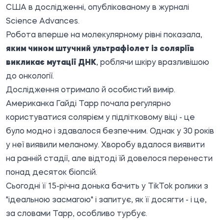
США в дослідженні,
опублікованому
в журналі
Science Advances.
Робота вперше на молекулярному рівні показала,
яким чином штучний ультрафіолет із соляріїв
викликає мутації ДНК
, роблячи шкіру вразливішою
до онкології.
Дослідження отримало й особистий вимір.
Американка Гайді Тарр почала регулярно
користуватися солярієм у підлітковому віці - це
було модно і здавалося безпечним. Однак у 30 років
у неї виявили меланому. Хворобу вдалося виявити
на ранній стадії, але відтоді їй довелося перенести
понад десяток біопсій.
Сьогодні її 15-річна донька бачить у TikTok ролики з
"ідеальною засмагою" і запитує, як її досягти - і це,
за словами Тарр, особливо турбує.