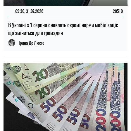
14:59, 05.08.2026
5217
В Україні готують пенсійну реформу: що зміниться у
виплатах, накопиченнях та спеціальних пенсіях
Ірина Де Люсто