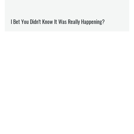
МОДА
ЗОЖ
НАУКА
МАР'Я ГРИНЕВИЧ
Пише про культуру
на SOCPORTAL.INFO