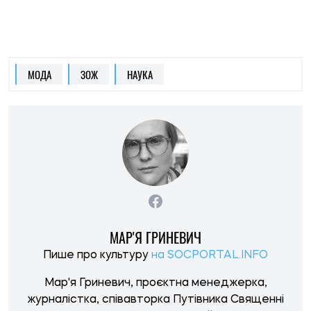
Мар'я Гриневич, проєктна менеджерка,
журналістка, співавторка Путівника Священні
гори Подніпров'я, Курсу лекцій: Культова
топографія Середньої Наддніпрянщини.
НОВИНИ ПО ТЕМІ