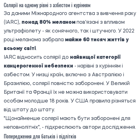
Солярії на одному рівні з азбестом і курінням
За даними Міжнародного агентства з вивчення раку
(IARC),
понад 80% меланом
пов'язані з впливом
ультрафіолету - як сонячного, так і штучного. У 2022
році меланома забрала
майже 60 тисяч життів у
всьому світі
.
IARC відносить солярії до
найвищої категорії
канцерогенної небезпеки
- нарівні з курінням і
азбестом. У низці країн, включно з Австралією і
Бразилією, солярії повністю заборонені. У Великій
Британії та Франції їх не можна використовувати
особам молодше 18 років. У США правила різняться
від штату до штату.
"Щонайменше солярії мають бути заборонені для
неповнолітніх", - підкреслюють автори дослідження.
Попередження для батьків і підлітків