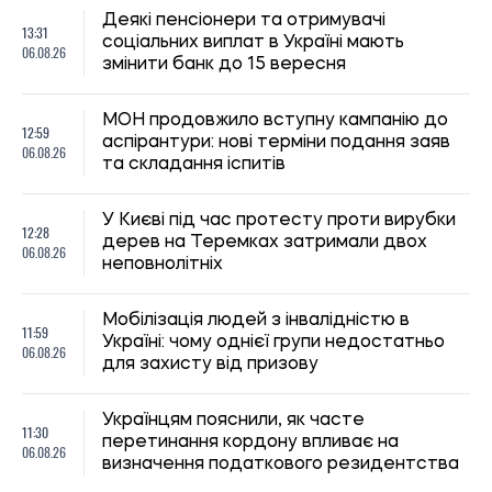
перетинання кордону впливає на
06.08.26
визначення податкового резидентства
Радикальної антиукраїнської риторики в
10:59
Польщі стало менше, але напруга
06.08.26
зберігається
Відстрочка від мобілізації через
10:30
роботодавця: хто може отримати
06.08.26
відстрочку та які існують обмеження
Переселенці в Україні можуть повернути
09:59
частину податку за оренду житла, які
06.08.26
умови отримання знижки
Виплати пенсіонерам та людям з
09:30
інвалідністю: у Чернігівській області
06.08.26
приймають заявки на допомогу