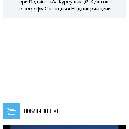
20:00, 03.08.2026
272
Вчені вперше дослідили льодовик на вершині Арарату
Микола Потика