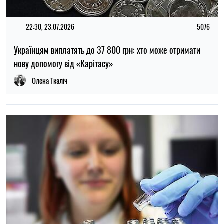
22:00, 23.07.2026
4540
Вчені знайшли спосіб виявляти 90 % випадків раку
підшлункової залози на ранній стадії
Олена Расенко