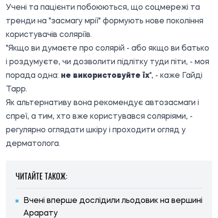
Учені та пацієнти побоюються, що соцмережі та
тренди на "засмагу мрії" формують нове покоління
користувачів соляріїв.
"Якщо ви думаєте про солярій - або якщо ви батько
і роздумуєте, чи дозволити підлітку туди піти, - моя
порада одна:
не використовуйте їх
", - каже Гайді
Тарр.
Як альтернативу вона рекомендує автозасмаги і
спреї, а тим, хто вже користувався соляріями, -
регулярно оглядати шкіру і проходити огляд у
дерматолога.
ЧИТАЙТЕ ТАКОЖ:
Вчені вперше дослідили льодовик на вершині
Арарату