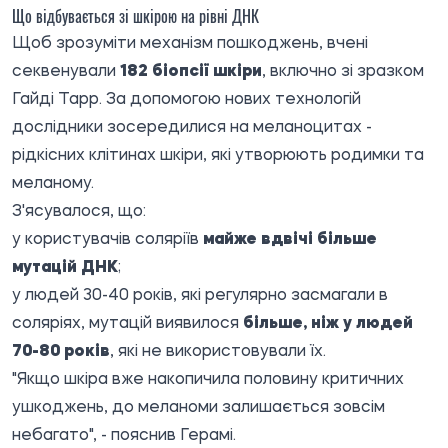
Що відбувається зі шкірою на рівні ДНК
Щоб зрозуміти механізм пошкоджень, вчені
секвенували
182 біопсії шкіри
, включно зі зразком
Гайді Тарр. За допомогою нових технологій
дослідники зосередилися на меланоцитах -
рідкісних клітинах шкіри, які утворюють родимки та
меланому.
З'ясувалося, що:
у користувачів соляріїв
майже вдвічі більше
мутацій ДНК
;
у людей 30-40 років, які регулярно засмагали в
соляріях, мутацій виявилося
більше, ніж у людей
70-80 років
, які не використовували їх.
"Якщо шкіра вже накопичила половину критичних
ушкоджень, до меланоми залишається зовсім
небагато", - пояснив Герамі.