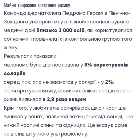
Майже триразове зростання ризику
Команда дерматолога Педрама Герамі з Північно-
Західного університету в Іллінойсі проаналізувала
медичні дані
близько 3 000 осіб
, які користувалися
соляріями, і порівняла їх із контрольною групою того
ж віку.
Результати показали:
меланома була діагностована у
5% користувачів
соляріїв
;
серед тих, хто не засмагав у солярії, - у
2%
;
після врахування віку, сонячних опіків і спадковості
ризик виявився
в 2,9 раза вищим
.
Крім того, у любителів соляріїв рак шкіри частіше
виникав у зонах, зазвичай захищених від сонця, - на
нижній частині спини та сідницях. Це вказує саме
на вплив штучного ультрафіолету.