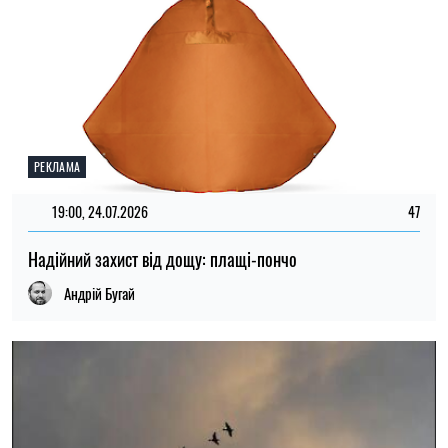
20:00, 22.07.2026
1403
Вчені нарешті з’ясували, чому птахи летять клином
Микола Потика