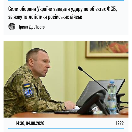
14:30, 04.08.2026
1222
Головнокомандувач ЗСУ доручив перевірити заяви про
порушення у 225-му штурмовому полку – журналістка
Ірина Де Люсто