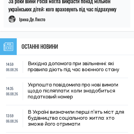
06.08.26
зможе його отримати
Деякі пенсіонери та отримувачі
13:31
соціальних виплат в Україні мають
06.08.26
змінити банк до 15 вересня
МОН продовжило вступну кампанію до
12:59
аспірантури: нові терміни подання заяв
06.08.26
та складання іспитів
У Києві під час протесту проти вирубки
12:28
дерев на Теремках затримали двох
06.08.26
неповнолітніх
Мобілізація людей з інвалідністю в
11:59
Україні: чому однієї групи недостатньо
06.08.26
для захисту від призову
Українцям пояснили, як часте
11:30