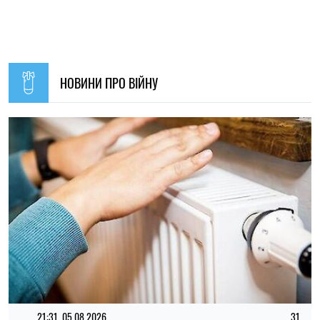
21:31, 05.08.2026
31
Кличко відзвітував по підготовк удо зими: Київ відновив
65% пошкоджених енергооб'єктів
Микола Потика