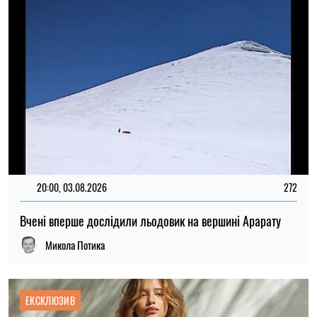
ЕКСКЛЮЗИВ
ФОТО
18:31, 30.07.2026
283
Що носити у спеку +35 °C: стилісти назвали тканини, які
допоможуть легше переносити високі температури
Мар'я Гриневич