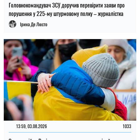
13:59, 03.08.2026
1033
За роки війни Росія могла викрасти понад мільйон
українських дітей: кого враховують під час підрахунку
Ірина Де Люсто
ОСТАННІ НОВИНИ
14:59
Вихідна допомога при звільненні: які
06.08.26
правила діють під час воєнного стану
Укрпошта повідомила про нові вимоги
14:35
щодо післяплати: коли знадобиться
06.08.26
податковий номер
В Україні визначили перші п’ять міст для
13:59
будівництва соціального житла: хто