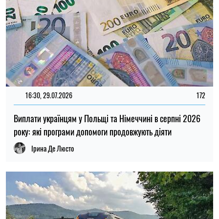
14:31, 29.07.2026
658
Українці зможуть їздити до Німеччини новим поїздом
через Перемишль: що відомо про маршрут
Ірина Де Люсто