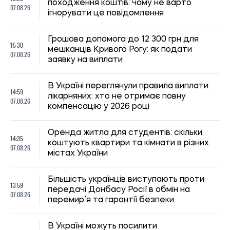
07.08.26
перемир’я та гарантії безпеки
В Україні можуть посилити
13:33
відповідальність за порушення правил
07.08.26
дорожнього руху: Зеленський дав
доручення Кабміну
12:59
З початку року з України виїхало понад 7
07.08.26
мільйонів осіб: скільки повернулося
12:30
Вступ до магістратури у 2026 році:
07.08.26
терміни подання заяв та зарахування
Матеріальна допомога військовим у 2026
11:59
році: як отримати виплату на соціально-
07.08.26
побутові потреби
Кіберполіція назвала ознаки
11:30
шахрайських оголошень про продаж
07.08.26