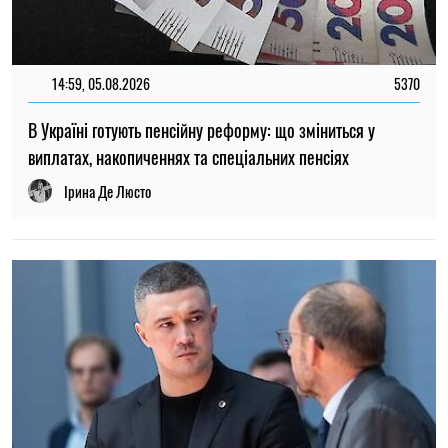
12:37, 31.07.2026
4419
Федоров розповів про конфлікт навколо реформ армії,
ставлення до протестів та майбутнє війни — інтерв’ю NYT
Ірина Де Люсто