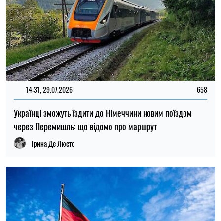
19:00, 26.07.2026
641
Щомісяця без роботи залишаються 15 тисяч осіб:
промисловість Німеччини переживає масштабні
скорочення
Олена Расенко