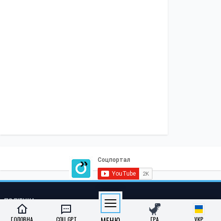
ПОЛІТИКА
Економіка
Бізнес
Влада
Закордон
СОЦІАЛКА
Освіта
Медреформа
Субсидії
Пенсії
Інклюзивність
ГОЛОВНА
СОЦ GPT
ГРА
УКР