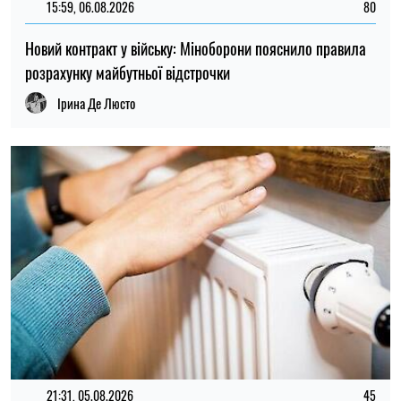
21:31, 05.08.2026
45
Кличко відзвітував по підготовк удо зими: Київ відновив
65% пошкоджених енергооб'єктів
Микола Потика
ОСТАННІ НОВИНИ
Переселенці можуть тимчасово не
16:59
сплачувати іпотеку за пошкоджене
07.08.26
житло: умови та порядок оформлення
Температура до +39 градусів: в Україні
16:30
за добу було побито 13 температурних
07.08.26