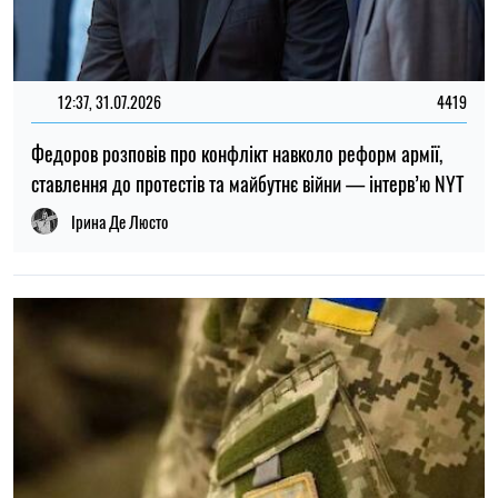
ТОП
19:30, 27.07.2026
3767
Чоловіків після 60 років можуть взяти до ЗСУ: хто може
потрапити до війська
Микола Потика