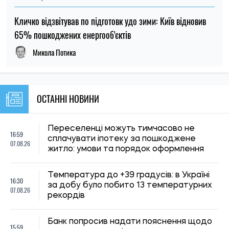
рекордів
Банк попросив надати пояснення щодо
15:59
походження коштів: чому не варто
07.08.26
ігнорувати це повідомлення
Грошова допомога до 12 300 грн для
15:30
мешканців Кривого Рогу: як подати
07.08.26
заявку на виплати
В Україні переглянули правила виплати
14:59
лікарняних: хто не отримає повну
07.08.26
компенсацію у 2026 році
Оренда житла для студентів: скільки
14:35
коштують квартири та кімнати в різних
07.08.26
містах України
Більшість українців виступають проти
13:59
передачі Донбасу Росії в обмін на