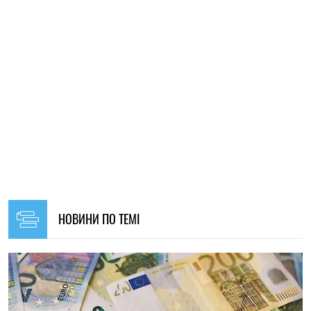
16:30, 29.07.2026
172
Виплати українцям у Польщі та Німеччині в серпні 2026
року: які програми допомоги продовжують діяти
Ірина Де Люсто