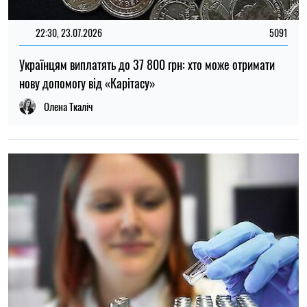
22:00, 23.07.2026
4546
Вчені знайшли спосіб виявляти 90 % випадків раку
підшлункової залози на ранній стадії
Олена Расенко