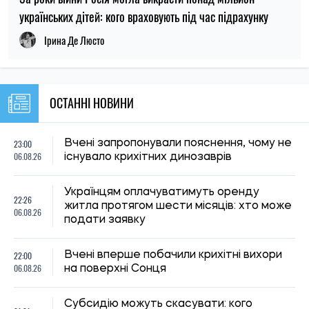
Субсидію можуть скасувати: кого
21:31
Пенсійний фонд перевірятиме перед
06.08.26
опалювальним сезоном
21:00
Вчені пояснили, чому від здивування
06.08.26
розширюються зіниці
Російські удари по складах: чи чекати
20:27
дефіциту товарів і зростання цін в
06.08.26
Україні
20:00
У Бразилії виявили новий вид броньованої
06.08.26
риби віком 254 мільйони років
19:30
Киянам виплатять до 1 000 гривень
06.08.26
допомоги: хто отримає кошти та коли
19:00
Археологи запідозрили масове вбивство