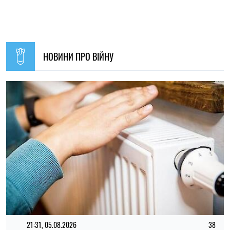
21:31, 05.08.2026
38
Кличко відзвітував по підготовк удо зими: Київ відновив
65% пошкоджених енергооб'єктів
Микола Потика