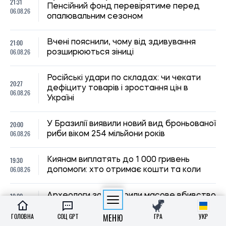
06.08.26
у розкішній римській віллі
На Волині зафіксували екстремальну
18:30
спеку до +39 градусів: температурні
06.08.26
рекорди оновлено вперше з 1963 року
18:00
Вчені поставили під сумнів міф про
06.08.26
“тупість” вимерлого птаха додо
Оренда квартир на півдні України
17:40
подорожчала після 2022 року: де ціни
06.08.26
зросли найбільше
ГОЛОВНА
СОЦ GPT
МЕНЮ
ГРА
УКР