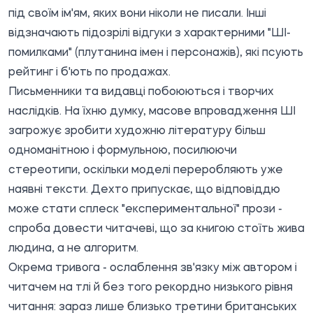
під своїм ім'ям, яких вони ніколи не писали. Інші
відзначають підозрілі відгуки з характерними "ШІ-
помилками" (плутанина імен і персонажів), які псують
рейтинг і б'ють по продажах.
Письменники та видавці побоюються і творчих
наслідків. На їхню думку, масове впровадження ШІ
загрожує зробити художню літературу більш
одноманітною і формульною, посилюючи
стереотипи, оскільки моделі переробляють уже
наявні тексти. Дехто припускає, що відповіддю
може стати сплеск "експериментальної" прози -
спроба довести читачеві, що за книгою стоїть жива
людина, а не алгоритм.
Окрема тривога - ослаблення зв'язку між автором і
читачем на тлі й без того рекордно низького рівня
читання: зараз лише близько третини британських