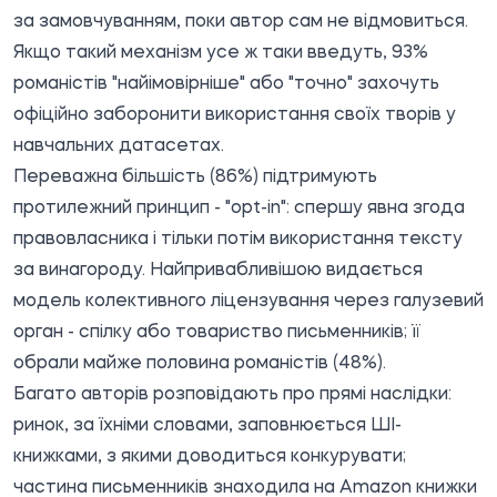
за замовчуванням, поки автор сам не відмовиться.
Якщо такий механізм усе ж таки введуть, 93%
романістів "найімовірніше" або "точно" захочуть
офіційно заборонити використання своїх творів у
навчальних датасетах.
Переважна більшість (86%) підтримують
протилежний принцип - "opt-in": спершу явна згода
правовласника і тільки потім використання тексту
за винагороду. Найпривабливішою видається
модель колективного ліцензування через галузевий
орган - спілку або товариство письменників; її
обрали майже половина романістів (48%).
Багато авторів розповідають про прямі наслідки:
ринок, за їхніми словами, заповнюється ШІ-
книжками, з якими доводиться конкурувати;
частина письменників знаходила на Amazon книжки