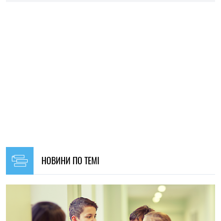
20:00, 31.07.2026
187
Вчені з’ясували, що манера мовлення дитини може
вказувати на майбутні проблеми з психічним здоров’ям
Мар'я Гриневич