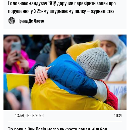
За роки війни Росія могла викрасти понад мільйон
українських дітей: кого враховують під час підрахунку
Ірина Де Люсто
ОСТАННІ НОВИНИ
23:00
Вчені запропонували пояснення, чому не
06.08.26
існувало крихітних динозаврів
Українцям оплачуватимуть оренду
22:26
житла протягом шести місяців: хто може
06.08.26
подати заявку
22:00
Вчені вперше побачили крихітні вихори
06.08.26
на поверхні Сонця