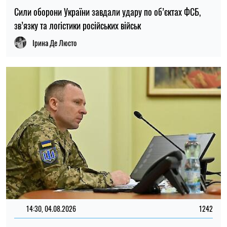
14:30, 04.08.2026
1242
Головнокомандувач ЗСУ доручив перевірити заяви про
порушення у 225-му штурмовому полку – журналістка
Ірина Де Люсто
13:59, 03.08.2026
1034