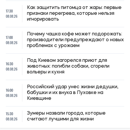
Как защитить питомца от жары: первые
17:30
признаки перегрева, которые нельзя
08.08.26
игнорировать
Почему чашка кофе может подорожать:
17:00
производители предупреждают о новых
08.08.26
проблемах с урожаем
Под Киевом загорелся приют для
16:30
животных: погибли собаки, сгорели
08.08.26
вольеры и кухня
Российский удар унес жизни дедушки,
16:00
бабушки и их внука в Пуховке на
08.08.26
Киевщине
15:30
Зумеры назвали города, которые
08.08.26
считают лучшими для жизни