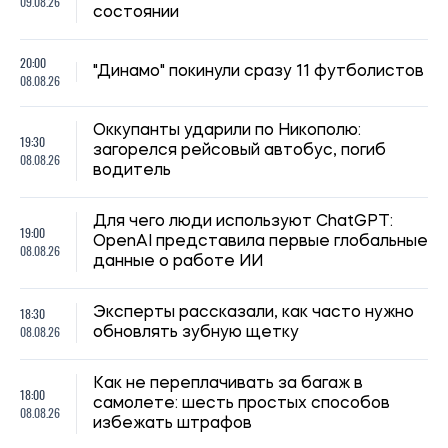
09.08.26
состоянии
20:00
"Динамо" покинули сразу 11 футболистов
08.08.26
Оккупанты ударили по Никополю:
19:30
загорелся рейсовый автобус, погиб
08.08.26
водитель
Для чего люди используют ChatGPT:
19:00
OpenAI представила первые глобальные
08.08.26
данные о работе ИИ
18:30
Эксперты рассказали, как часто нужно
08.08.26
обновлять зубную щетку
Как не переплачивать за багаж в
18:00
самолете: шесть простых способов
08.08.26
избежать штрафов