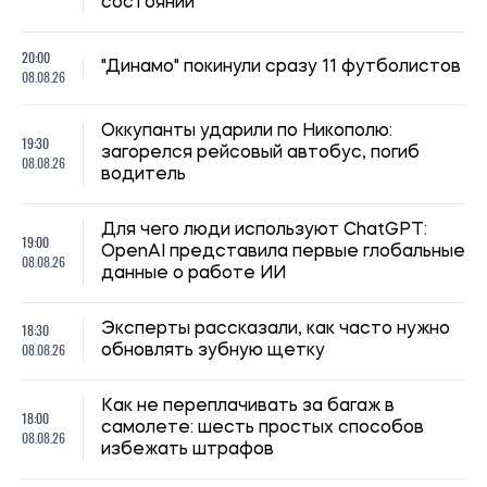
состоянии
20:00
"Динамо" покинули сразу 11 футболистов
08.08.26
Оккупанты ударили по Никополю:
19:30
загорелся рейсовый автобус, погиб
08.08.26
водитель
Для чего люди используют ChatGPT:
19:00
OpenAI представила первые глобальные
08.08.26
данные о работе ИИ
18:30
Эксперты рассказали, как часто нужно
08.08.26
обновлять зубную щетку
Как не переплачивать за багаж в
18:00
самолете: шесть простых способов
08.08.26
избежать штрафов