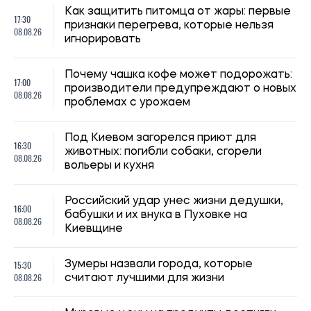
Как защитить питомца от жары: первые
17:30
признаки перегрева, которые нельзя
08.08.26
игнорировать
Почему чашка кофе может подорожать:
17:00
производители предупреждают о новых
08.08.26
проблемах с урожаем
Под Киевом загорелся приют для
16:30
животных: погибли собаки, сгорели
08.08.26
вольеры и кухня
Российский удар унес жизни дедушки,
16:00
бабушки и их внука в Пуховке на
08.08.26
Киевщине
15:30
Зумеры назвали города, которые
08.08.26
считают лучшими для жизни