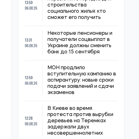
13:59
строительства
06.08.26
социального жилья: кто
сможет его получить
Некоторые пенсионеры и
13:31
получатели соцвыплат в
06.08.26
Украине должны сменить
банк до 15 сентября
МОН продлило
вступительную кампанию в
12:59
аспирантуру: новые сроки
06.08.26
подачи заявлений и сдачи
экзаменов
В Киеве во время
протеста против вырубки
12:28
деревьев на Теремках
06.08.26
задержали двух
несовершеннолетних