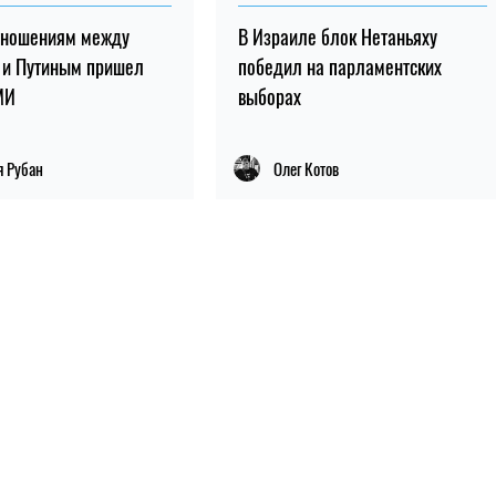
тношениям между
В Израиле блок Нетаньяху
 и Путиным пришел
победил на парламентских
МИ
выборах
я Рубан
Олег Котов