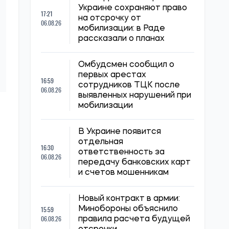
Украине сохраняют право
17:21
на отсрочку от
06.08.26
мобилизации: в Раде
рассказали о планах
Омбудсмен сообщил о
первых арестах
16:59
сотрудников ТЦК после
06.08.26
выявленных нарушений при
мобилизации
В Украине появится
отдельная
16:30
ответственность за
06.08.26
передачу банковских карт
и счетов мошенникам
Новый контракт в армии:
15:59
Минобороны объяснило
06.08.26
правила расчета будущей