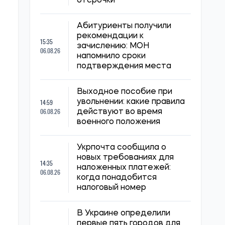
отсрочки
Абитуриенты получили
рекомендации к
15:35
зачислению: МОН
06.08.26
напомнило сроки
подтверждения места
Выходное пособие при
14:59
увольнении: какие правила
06.08.26
действуют во время
военного положения
Укрпочта сообщила о
новых требованиях для
14:35
наложенных платежей:
06.08.26
когда понадобится
налоговый номер
В Украине определили
первые пять городов для