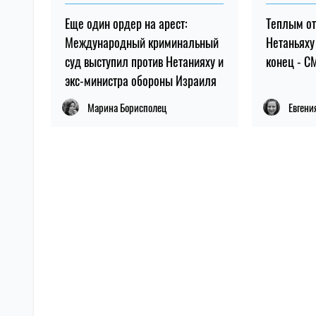
Еще один ордер на арест:
Теплым о
Международный криминальный
Нетаньяху
суд выступил против Нетанияху и
конец - С
экс-министра обороны Израиля
Марина Борисполец
Евгени