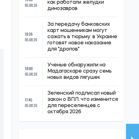
как работали желудки
05.08.26
динозавров
За передачу банковских
карт мошенникам могут
18:26
сажать в тюрьму: в Украине
05.08.26
готовят новое наказание
для "дропов"
Ученые обнаружили на
18:00
Мадагаскаре сразу семь
05.08.26
новых видов лягушек
Зеленский подписал новый
17:45
закон о ВПЛ: что изменится
05.08.26
для переселенцев с
октября 2026