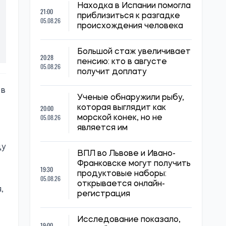
Находка в Испании помогла
21:00
приблизиться к разгадке
05.08.26
происхождения человека
Большой стаж увеличивает
20:28
пенсию: кто в августе
05.08.26
получит доплату
 в
Ученые обнаружили рыбу,
20:00
которая выглядит как
05.08.26
морской конек, но не
является им
цу
ВПЛ во Львове и Ивано-
Франковске могут получить
19:30
продуктовые наборы:
05.08.26
открывается онлайн-
,
регистрация
Исследование показало,
19:00