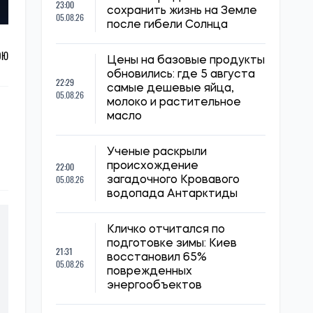
23:00
сохранить жизнь на Земле
05.08.26
после гибели Солнца
ОЮ
Цены на базовые продукты
обновились: где 5 августа
22:29
самые дешевые яйца,
05.08.26
молоко и растительное
масло
Ученые раскрыли
22:00
происхождение
05.08.26
загадочного Кровавого
водопада Антарктиды
Кличко отчитался по
подготовке зимы: Киев
21:31
восстановил 65%
05.08.26
поврежденных
энергообъектов