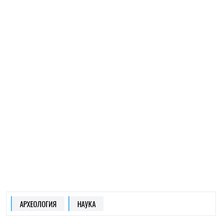
АРХЕОЛОГИЯ
НАУКА
МИРОСЛАВ ЧАЙКОВСКИЙ
пишет об археологии
на SOCPORTAL.INFO
Независимый исследователь, интересуется
археологией и сакральной географией. Их
исследует, о них и пишет.