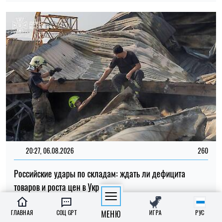
товаров и роста цен в Украине
Николай Потика
15:59, 06.08.2026
92
ГЛАВНАЯ
СОЦ GPT
МЕНЮ
ИГРА
РУС
Новый контракт в армии: Минобороны объяснило