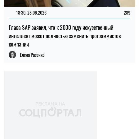
Марья Гриневич, проектная менеджерка,
журналистка, соавторка Путеводителя
Священные горы Поднепровья, Курса лекций:
Культовая топография Среднего
Приднепровья.