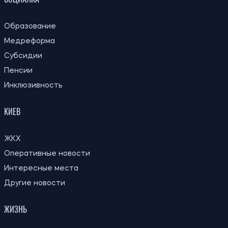
13:59, 03.08.2026
1035
За годы войны Россия могла похитить более миллиона
украинских детей: кого учитывают при подсчете
Ирина Де Люсто
ПОСЛЕДНИЕ НОВОСТИ
Субсидия и приостановленный трудовой
09:59
договор: ПФУ объяснил правила
07.08.26
назначения помощи