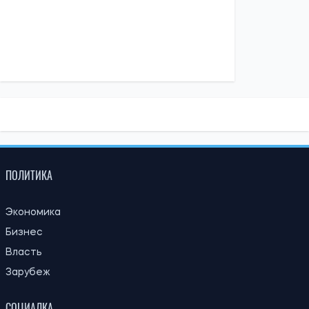
14:30, 04.08.2026
1245
Главнокомандующий ВСУ поручил проверить заявления о
нарушениях в 225-м штурмовом полку – журналистка
Ирина Де Люсто