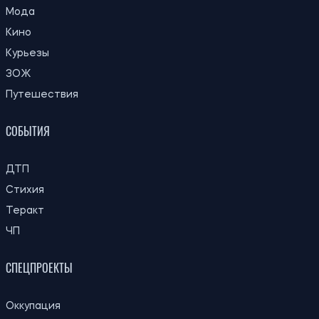
В Украине изменились правила
09:30
назначения пенсий: что теперь будут
07.08.26
учитывать при расчете стажа
Разрушенное жилье и коммунальные
08:59
услуги: юрист объяснила, как добиться
07.08.26
отмены начислений
Выплаты переселенцам в августе: кому
08:30
необходимо актуализировать данные
07.08.26
для получения помощи
Ученые предложили объяснение,
23:00
почему не существовало крошечных
06.08.26
динозавров
Украинцам будут оплачивать аренду
22:26
жилья в течение шести месяцев: кто
06.08.26