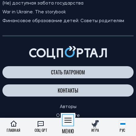
может подать заявку
22:00
Ученые впервые увидели крошечные
06.08.26
вихри на поверхности Солнца
Субсидию могут отменить: кого
21:31
Пенсионный фонд будет проверять
06.08.26
перед отопительным сезоном
21:00
Ученые объяснили, почему от удивления
06.08.26
расширяются зрачки
Российские удары по складам: ждать ли
20:27
дефицита товаров и роста цен в
06.08.26
Украине
В Бразилии обнаружили новый вид
20:00
бронированной рыбы возрастом 254
06.08.26
миллиона лет
ГЛАВНАЯ
СОЦ GPT
МЕНЮ
ИГРА
РУС