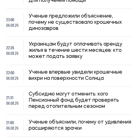
21:31, 05.08.2026
43
Кличко отчитался по подготовке зимы: Киев восстановил
65% поврежденных энергообъектов
Николай Потика