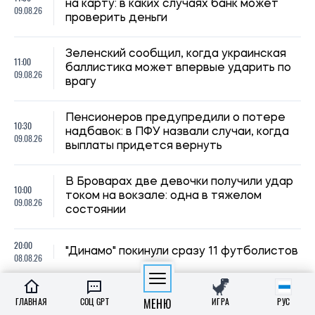
на карту: в каких случаях банк может
09.08.26
проверить деньги
Зеленский сообщил, когда украинская
11:00
баллистика может впервые ударить по
09.08.26
врагу
Пенсионеров предупредили о потере
10:30
надбавок: в ПФУ назвали случаи, когда
09.08.26
выплаты придется вернуть
В Броварах две девочки получили удар
10:00
током на вокзале: одна в тяжелом
09.08.26
состоянии
20:00
"Динамо" покинули сразу 11 футболистов
08.08.26
Оккупанты ударили по Никополю:
19:30
ГЛАВНАЯ
СОЦ GPT
МЕНЮ
ИГРА
РУС
загорелся рейсовый автобус, погиб
08.08.26