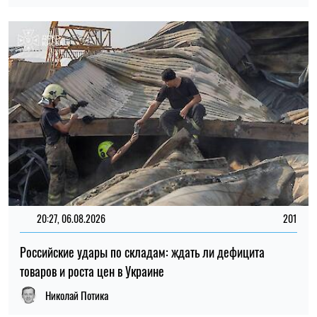
ХАРЬКОВ
ПЕРЕСЕЛЕНЦЫ
ВТОРЖЕНИЕ РОССИИ
ЕВГЕНИЯ РУБАН
Пишет про политику
на SOCPORTAL.INFO
Евгения Рубан пишет про новости политики и
экономики. Она рассматривает масштабные
явления украинской политики и экономики с
точки зрения того, как они повлияют на
простых украинцев.