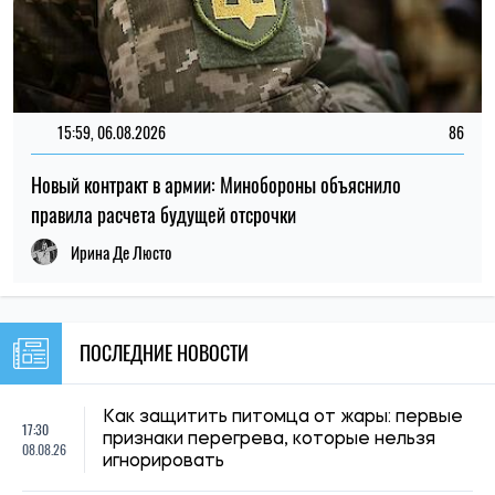
ТОП
19:30, 27.07.2026
3815
Мужчин после 60 лет могут взять в ВСУ: кто может
попасть в армию
Николай Потика