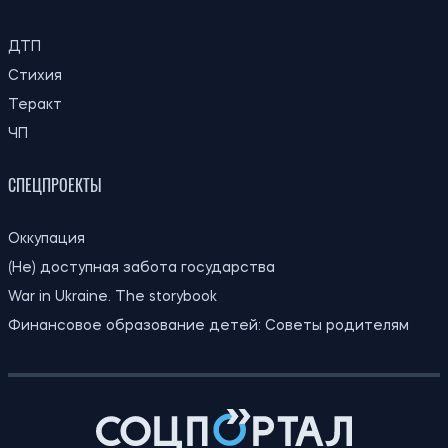
Российский удар унес жизни дедушки,
16:00
бабушки и их внука в Пуховке на
08.08.26
Киевщине
15:30
Зумеры назвали города, которые
08.08.26
считают лучшими для жизни
Мировые цены на продукты достигли
15:00
максимума за три года из-за жары и
08.08.26
конфликтов
Как сохранить продукты без
14:30
холодильника: эксперты дали советы на
08.08.26
случай жары и отключения света
Врачи предупредили о неожиданном
14:00
симптоме солнечного удара: его легко
08.08.26
принять за инсульт