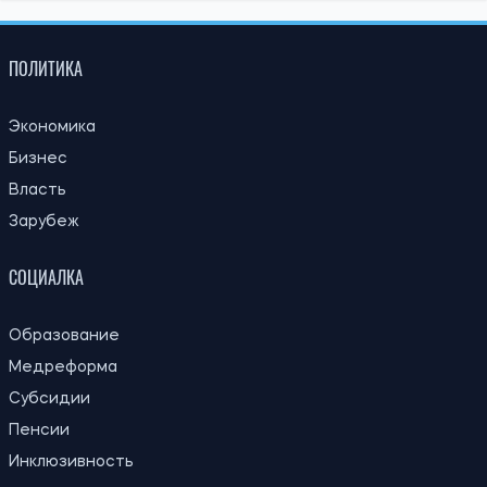
Российские удары по складам: ждать ли дефицита
товаров и роста цен в Украине
Николай Потика
15:59, 06.08.2026
86
Новый контракт в армии: Минобороны объяснило