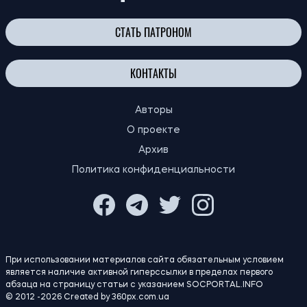
320 гривен к пенсии каждый месяц: кому
13:30
в Украине положена дополнительная
08.08.26
выплата и как ее оформить
13:00
Как пережить жару: советы медиков
08.08.26
Польша меняет правила для украинцев:
12:30
что будет с бесплатным жильем и
08.08.26
медицинской помощью
Европе грозит дефицит сахара: урожай
12:00
свеклы может стать худшим за
08.08.26
десятилетие