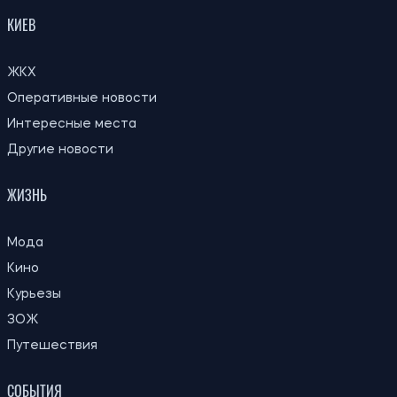
правила расчета будущей отсрочки
Ирина Де Люсто
ПОСЛЕДНИЕ НОВОСТИ
Как защитить питомца от жары: первые
17:30
признаки перегрева, которые нельзя
08.08.26
игнорировать
Почему чашка кофе может подорожать:
17:00
производители предупреждают о новых
08.08.26
проблемах с урожаем
Под Киевом загорелся приют для
16:30
животных: погибли собаки, сгорели
08.08.26
вольеры и кухня