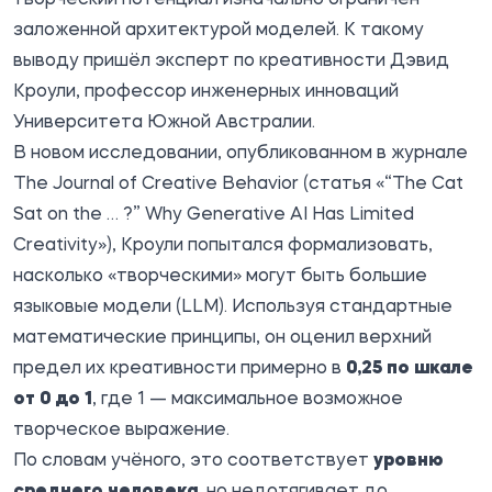
заложенной архитектурой моделей. К такому
выводу пришёл эксперт по креативности Дэвид
Кроули, профессор инженерных инноваций
Университета Южной Австралии.
В новом исследовании,
опубликованном
в журнале
The Journal of Creative Behavior (статья «“The Cat
Sat on the … ?” Why Generative AI Has Limited
Creativity»), Кроули попытался формализовать,
насколько «творческими» могут быть большие
языковые модели (LLM). Используя стандартные
математические принципы, он оценил верхний
предел их креативности примерно в
0,25 по шкале
от 0 до 1
, где 1 — максимальное возможное
творческое выражение.
По словам учёного, это соответствует
уровню
среднего человека
, но недотягивает до