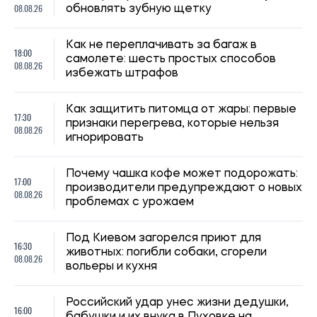
животных: погибли собаки, сгорели
08.08.26
вольеры и кухня
Российский удар унес жизни дедушки,
16:00
бабушки и их внука в Пуховке на
08.08.26
Киевщине
15:30
Зумеры назвали города, которые
08.08.26
считают лучшими для жизни
Мировые цены на продукты достигли
15:00
максимума за три года из-за жары и
08.08.26
конфликтов