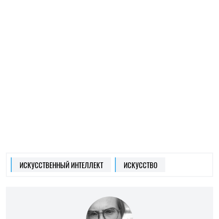
МАРЬЯ ГРИНЕВИЧ
Пишет про культуру
на SOCPORTAL.INFO
Марья Гриневич, проектная менеджерка,
журналистка, соавторка Путеводителя
Священные горы Поднепровья, Курса лекций:
Культовая топография Среднего
Приднепровья.