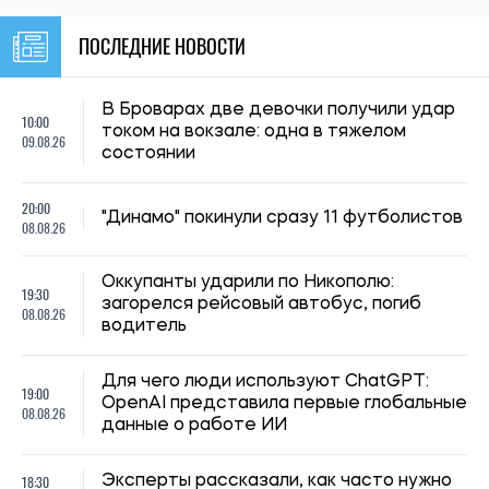
19:00
OpenAI представила первые глобальные
08.08.26
данные о работе ИИ
18:30
Эксперты рассказали, как часто нужно
08.08.26
обновлять зубную щетку
Как не переплачивать за багаж в
18:00
самолете: шесть простых способов
08.08.26
избежать штрафов
Как защитить питомца от жары: первые
17:30
признаки перегрева, которые нельзя
08.08.26
игнорировать
Почему чашка кофе может подорожать:
17:00
производители предупреждают о новых
08.08.26
проблемах с урожаем
Под Киевом загорелся приют для
16:30