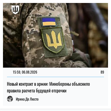
правила расчета будущей отсрочки
Ирина Де Люсто
ПОСЛЕДНИЕ НОВОСТИ
В Броварах две девочки получили удар
10:00
током на вокзале: одна в тяжелом
09.08.26
состоянии
20:00
"Динамо" покинули сразу 11 футболистов
08.08.26
Оккупанты ударили по Никополю:
19:30
загорелся рейсовый автобус, погиб
08.08.26
водитель
Для чего люди используют ChatGPT: