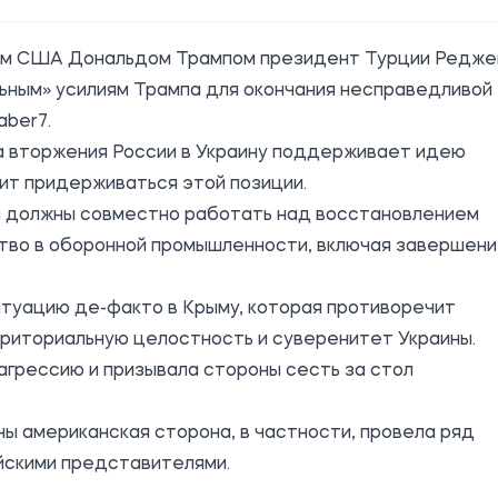
том США Дональдом Трампом президент Турции Редже
ьным» усилиям Трампа для окончания несправедливой
aber7.
ла вторжения России в Украину поддерживает идею
ит придерживаться этой позиции.
ия должны совместно работать над восстановлением
ство в оборонной промышленности, включая завершен
итуацию де-факто в Крыму, которая противоречит
риториальную целостность и суверенитет Украины.
грессию и призывала стороны сесть за стол
ны американская сторона, в частности, провела ряд
ийскими представителями.