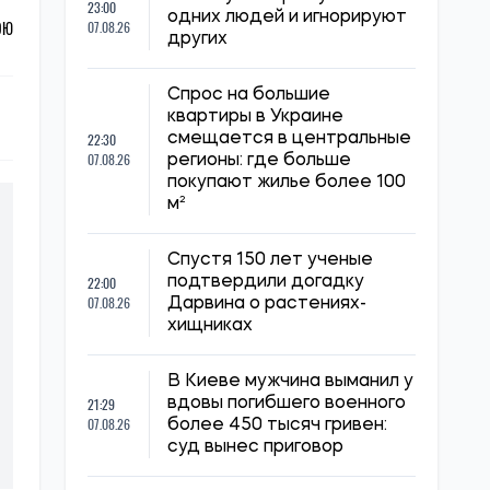
23:00
одних людей и игнорируют
ОЮ
07.08.26
других
Спрос на большие
квартиры в Украине
22:30
смещается в центральные
07.08.26
регионы: где больше
покупают жилье более 100
м²
Спустя 150 лет ученые
22:00
подтвердили догадку
07.08.26
Дарвина о растениях-
хищниках
В Киеве мужчина выманил у
21:29
вдовы погибшего военного
07.08.26
более 450 тысяч гривен:
суд вынес приговор