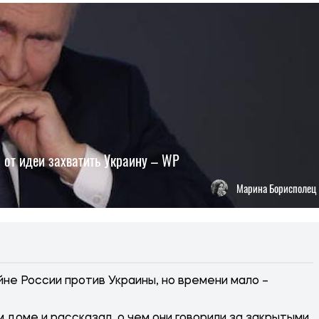
 от идеи захватить Украину – WP
Марина Борисполец
не России против Украины, но времени мало –
 доме и рассказал, о чем они говорили за закрытыми