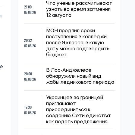
Что ученые рассчитывают
21:00
узнать во время затмения
07.08.26
12 августа
п
МОН продлил сроки
поступления в колледжи
20:32
после 9 класса: в какую
07.08.26
дату можно подтвердить
бюджет
ие
В Лос-Анджелесе
20:00
обнаружили новый вид
07.08.26
жабы ледникового периода
Украинцев за границей
приглашают
19:30
присоединиться к
07.08.26
созданию Сети единства:
как подать предложения