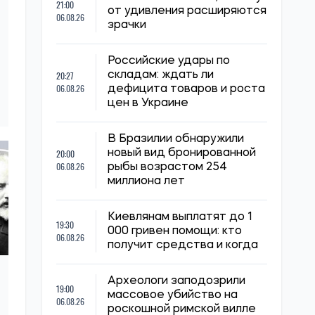
21:00
от удивления расширяются
06.08.26
зрачки
Российские удары по
20:27
складам: ждать ли
06.08.26
дефицита товаров и роста
цен в Украине
В Бразилии обнаружили
20:00
новый вид бронированной
06.08.26
рыбы возрастом 254
миллиона лет
Киевлянам выплатят до 1
19:30
000 гривен помощи: кто
06.08.26
получит средства и когда
Археологи заподозрили
19:00
массовое убийство на
06.08.26
роскошной римской вилле