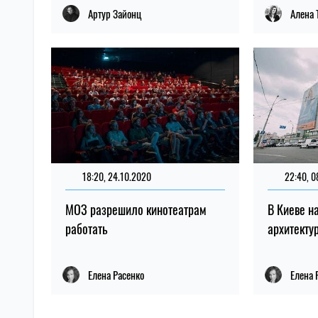
Артур Зайонц
Алена 
18:20, 24.10.2020
22:40, 0
МОЗ разрешило кинотеатрам
В Киеве н
работать
архитекту
Елена Расенко
Елена 