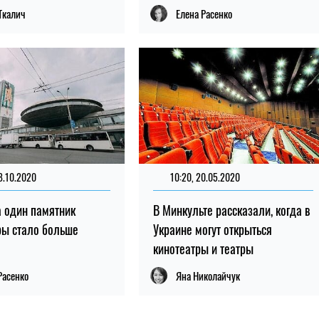
Ткалич
Елена Расенко
8.10.2020
10:20, 20.05.2020
а один памятник
В Минкульте рассказали, когда в
ры стало больше
Украине могут открыться
кинотеатры и театры
Расенко
Яна Николайчук