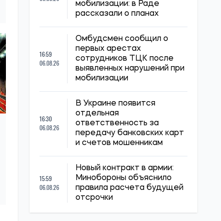
мобилизации: в Раде
рассказали о планах
Омбудсмен сообщил о
первых арестах
16:59
сотрудников ТЦК после
06.08.26
выявленных нарушений при
мобилизации
В Украине появится
отдельная
16:30
ответственность за
06.08.26
передачу банковских карт
и счетов мошенникам
Новый контракт в армии:
15:59
Минобороны объяснило
06.08.26
правила расчета будущей
отсрочки