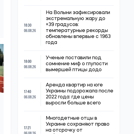
На Волыни зафиксировали
экстремальную жару до
18:30
+39 градусов:
06.08.26
температурные рекорды
обновлены впервые с 1963
года
Ученые поставили под
18:00
сомнение миф о глупости
06.08.26
вымершей птицы додо
Аренда квартир на юге
17:40
Украины подорожала после
06.08.26
2022 года: где цены
выросли больше всего
Многодетные отцы в
Украине сохраняют право
17:21
на отсрочку от
06.08.26