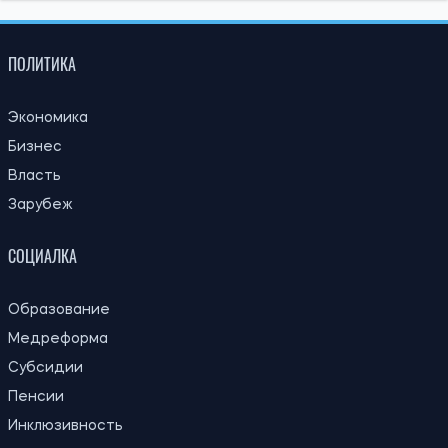
За годы войны Россия могла похитить более миллиона
украинских детей: кого учитывают при подсчете
Ирина Де Люсто
18:26, 31.07.2026
53