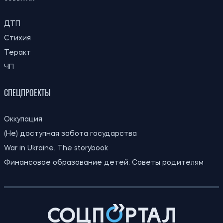
Кличко отчитался по подготовке зимы:
21:31
Киев восстановил 65% поврежденных
05.08.26
энергообъектов
Находка в Испании помогла
21:00
приблизиться к разгадке
05.08.26
происхождения человека
20:28
Большой стаж увеличивает пенсию: кто
05.08.26
в августе получит доплату
Ученые обнаружили рыбу, которая
20:00
выглядит как морской конек, но не
05.08.26
является им
ВПЛ во Львове и Ивано-Франковске
19:30
могут получить продуктовые наборы:
05.08.26
открывается онлайн-регистрация