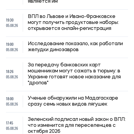
14:59, 04.08.2026
1228
Силы обороны Украины атаковали объекты ФСБ, связи и
логистики российских войск
Ирина Де Люсто