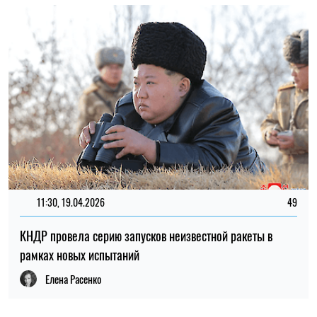
ЮЖНАЯ КОРЕЯ
КНДР
ХАМАС
ИЗРАИЛЬ
ЕВГЕНИЯ РУБАН
Пишет про политику
на SOCPORTAL.INFO
Евгения Рубан пишет про новости политики и
экономики. Она рассматривает масштабные
явления украинской политики и экономики с
точки зрения того, как они повлияют на
простых украинцев.