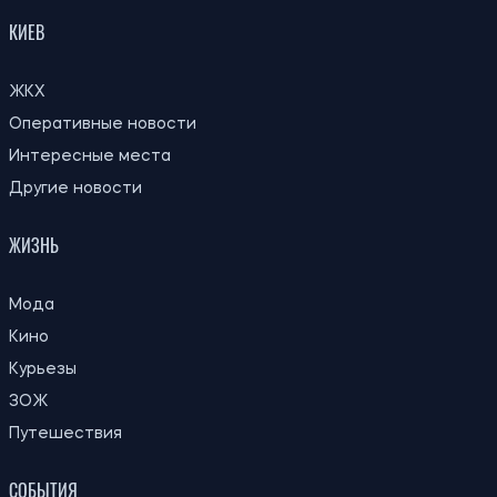
Вакансии в Силах обороны: какие специальности самые
популярные
Николай Потика
ПОСЛЕДНИЕ НОВОСТИ
23:00
Ученый предложил способ сохранить
05.08.26
жизнь на Земле после гибели Солнца
Цены на базовые продукты обновились:
22:29
где 5 августа самые дешевые яйца,
05.08.26
молоко и растительное масло
Ученые раскрыли происхождение
22:00
загадочного Кровавого водопада
05.08.26
Антарктиды