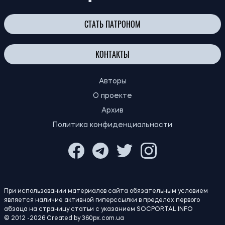
19:00
Исследование показало, как работали
05.08.26
желудки динозавров
За передачу банковских карт
18:26
мошенникам могут сажать в тюрьму: в
05.08.26
Украине готовят новое наказание для
"дропов"
18:00
Ученые обнаружили на Мадагаскаре
05.08.26
сразу семь новых видов лягушек
Зеленский подписал новый закон о ВПЛ:
17:45
что изменится для переселенцев с
05.08.26
октября 2026