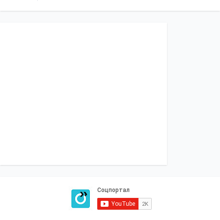
14:30, 04.08.2026
953
Главнокомандующий ВСУ поручил проверить заявления о
нарушениях в 225-м штурмовом полку – журналистка
Ирина Де Люсто
13:59, 03.08.2026
1031