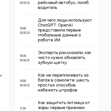
08.08.26
рейсовый автобус, погиб
водитель
Для чего люди используют
ChatGPT: OpenAI
19:00
представила первые
08.08.26
глобальные данные о
работе ИИ
Эксперты рассказали, как
18:30
часто нужно обновлять
08.08.26
зубную щетку
Как не переплачивать за
и
18:00
багаж в самолете: шесть
08.08.26
простых способов
избежать штрафов
Как защитить питомца от
17:30
жары: первые признаки