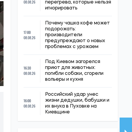
08.08.26
перегрева, которые нельзя
игнорировать
Почему чашка кофе может
подорожать:
17:00
производители
08.08.26
предупреждают о новых
проблемах с урожаем
Под Киевом загорелся
16:30
приют для животных:
08.08.26
погибли собаки, сгорели
вольеры и кухня
Российский удар унес
16:00
жизни дедушки, бабушки и
08.08.26
их внука в Пуховке на
Киевщине