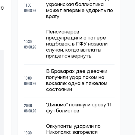
11:00
украинская баллистика
ОЮ
09.08.26
может впервые ударить по
врагу
Пенсионеров
предупредили о потере
10:30
надбавок: в ПФУ назвали
09.08.26
случаи, когда выплаты
придется вернуть
В Броварах две девочки
10:00
получили удар током на
09.08.26
вокзале: одна в тяжелом
состоянии
20:00
"Динамо" покинули сразу 11
08.08.26
футболистов
Оккупанты ударили по
19:30
Никополю: загорелся