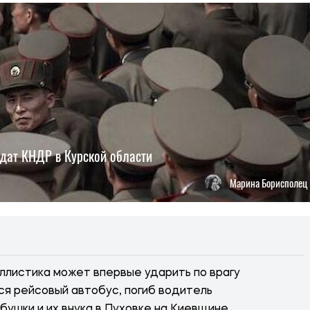
лдат КНДР в Курской области
Марина Борисполец
ллистика может впервые ударить по врагу
ся рейсовый автобус, погиб водитель
бушки и их внука в Пуховке на Киевщине