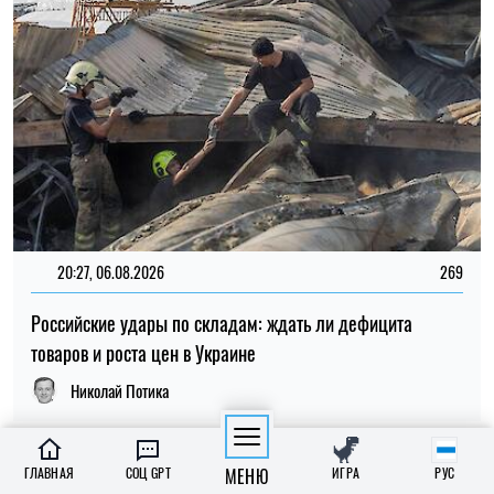
Николай Потика
15:59, 06.08.2026
94
Новый контракт в армии: Минобороны объяснило
правила расчета будущей отсрочки
ГЛАВНАЯ
СОЦ GPT
МЕНЮ
ИГРА
РУС
Ирина Де Люсто