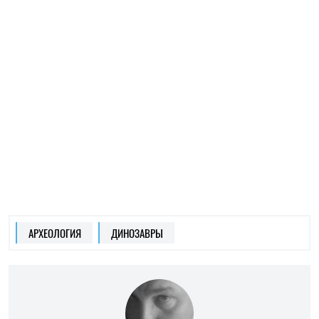
МИРОСЛАВ ЧАЙКОВСКИЙ
пишет об археологии
на SOCPORTAL.INFO
Независимый исследователь, интересуется
археологией и сакральной географией. Их
исследует, о них и пишет.