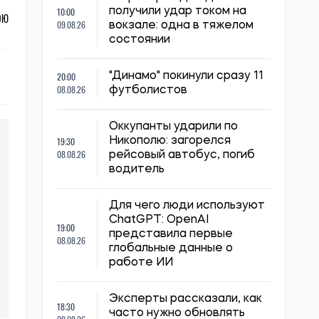
10:00
получили удар током на
ОЮ
09.08.26
вокзале: одна в тяжелом
состоянии
20:00
"Динамо" покинули сразу 11
08.08.26
футболистов
Оккупанты ударили по
19:30
Никополю: загорелся
08.08.26
рейсовый автобус, погиб
водитель
Для чего люди используют
ChatGPT: OpenAI
19:00
представила первые
08.08.26
глобальные данные о
работе ИИ
Эксперты рассказали, как
18:30
часто нужно обновлять