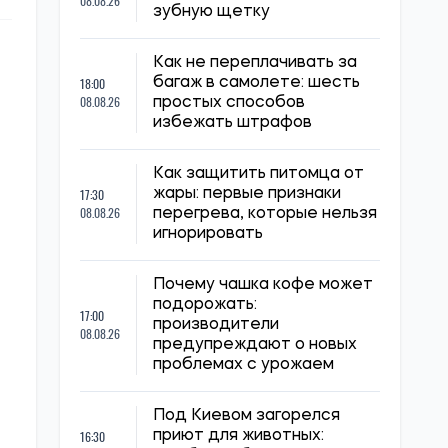
08.08.26
зубную щетку
Как не переплачивать за
18:00
багаж в самолете: шесть
08.08.26
простых способов
избежать штрафов
Как защитить питомца от
17:30
жары: первые признаки
08.08.26
перегрева, которые нельзя
игнорировать
Почему чашка кофе может
подорожать:
17:00
производители
08.08.26
предупреждают о новых
проблемах с урожаем
Под Киевом загорелся
16:30
приют для животных: