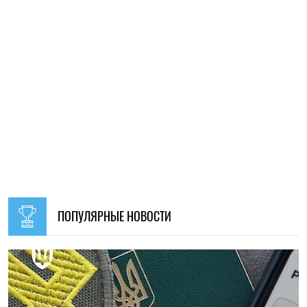
09:30, 31.07.2026
28640
В Украине с 1 августа обновят отдельные нормы
мобилизации: что изменится для граждан
Ирина Де Люсто