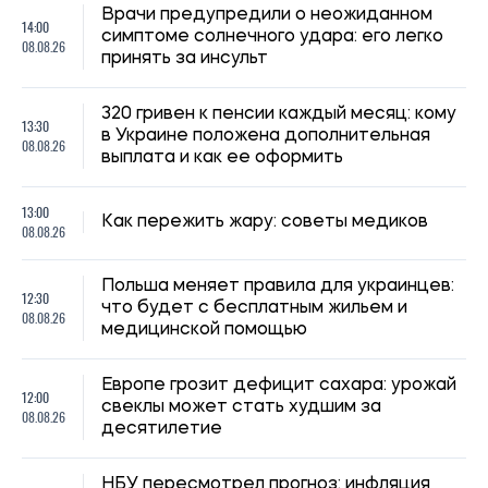
Европе грозит дефицит сахара: урожай
12:00
свеклы может стать худшим за
08.08.26
десятилетие
НБУ пересмотрел прогноз: инфляция
11:30
ускорится, а темпы роста экономики
08.08.26
снизятся
В Украине могут усилить контроль за
11:00
соблюдением языкового закона:
08.08.26
штрафы достигнут 170 тысяч гривен
Российский дрон атаковал поезд Сумы -
10:30
Киев: поврежден локомотив,
08.08.26
пассажиров эвакуировали
В Евросоюзе объяснили, почему
10:00
процесс вступления Украины
08.08.26
затягивается - FT