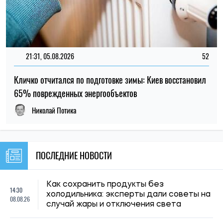
Как сохранить продукты без
14:30
холодильника: эксперты дали советы на
08.08.26
случай жары и отключения света
Врачи предупредили о неожиданном
14:00
симптоме солнечного удара: его легко
08.08.26
принять за инсульт
320 гривен к пенсии каждый месяц: кому
13:30
в Украине положена дополнительная
08.08.26
выплата и как ее оформить
13:00
Как пережить жару: советы медиков
08.08.26
Польша меняет правила для украинцев:
12:30
что будет с бесплатным жильем и
08.08.26
медицинской помощью