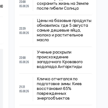
23:00
сохранить жизнь на Земле
ОЮ
05.08.26
после гибели Солнца
Цены на базовые продукты
обновились: где 5 августа
22:29
самые дешевые яйца,
05.08.26
молоко и растительное
масло
Ученые раскрыли
22:00
происхождение
05.08.26
загадочного Кровавого
водопада Антарктиды
Кличко отчитался по
подготовке зимы: Киев
21:31
восстановил 65%
05.08.26
поврежденных
энергообъектов