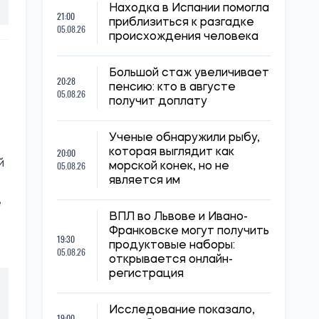
Находка в Испании помогла
21:00
приблизиться к разгадке
05.08.26
происхождения человека
Большой стаж увеличивает
20:28
пенсию: кто в августе
05.08.26
получит доплату
Ученые обнаружили рыбу,
20:00
которая выглядит как
й
05.08.26
морской конек, но не
является им
е
ВПЛ во Львове и Ивано-
Франковске могут получить
19:30
продуктовые наборы:
05.08.26
открывается онлайн-
регистрация
Исследование показало,
19:00