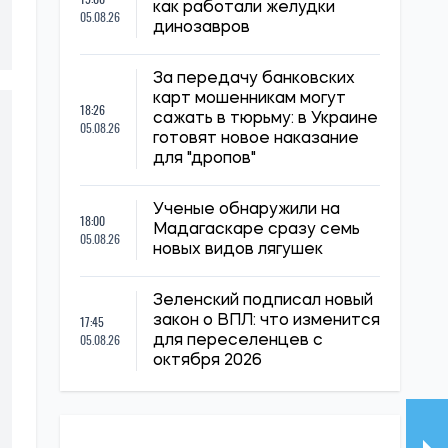
как работали желудки
05.08.26
динозавров
За передачу банковских
карт мошенникам могут
18:26
сажать в тюрьму: в Украине
05.08.26
готовят новое наказание
для "дропов"
Ученые обнаружили на
18:00
Мадагаскаре сразу семь
05.08.26
новых видов лягушек
Зеленский подписал новый
17:45
закон о ВПЛ: что изменится
05.08.26
для переселенцев с
октября 2026