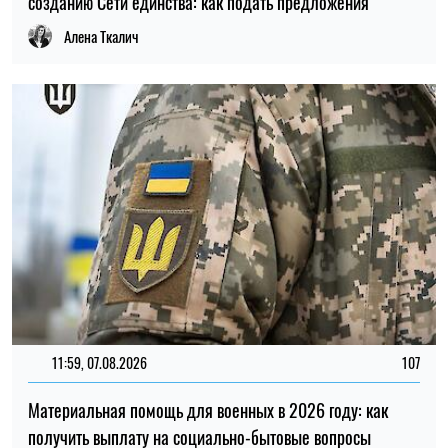
11:59, 07.08.2026
107
Материальная помощь для военных в 2026 году: как
получить выплату на социально-бытовые вопросы
Ирина Де Люсто
ПОСЛЕДНИЕ НОВОСТИ
Работающие пенсионеры имеют право
22:26
отказаться от чужой работы без
10.08.26
доплаты: что говорит закон
В Киеве изменят маршруты двух
22:00
автобусов через ярмарку: как они будут
10.08.26
курсировать