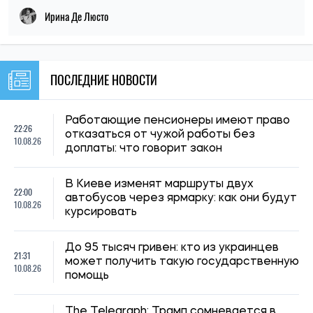
До 95 тысяч гривен: кто из украинцев
21:31
может получить такую ​​государственную
10.08.26
помощь
The Telegraph: Трамп сомневается в
21:00
производстве ракет Patriot в Украине
10.08.26
из-за риска утечки технологий
Зарплаты в Украине растут, но более
20:31
половины работников этого не
10.08.26
почувствовала — исследование
20:00
Ученые выяснили, как жили змеи эпохи
10.08.26
динозавров
Сколько стоит собрать ребенка в школу
19:28
в 2026 году: цены на одежду, обувь и
10.08.26
канцтовары
Ученые исследовали, как 8500 лет