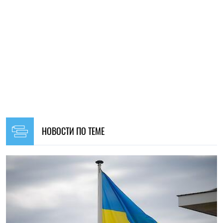
15:59, 10.08.2026
46
Большинство украинцев верят в победу над Россией, но
все меньше надеются на скорое завершение войны
Ирина Де Люсто