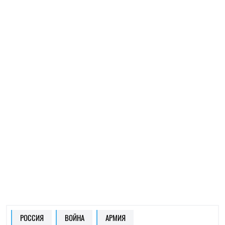
РОССИЯ
ВОЙНА
АРМИЯ
ЕЛЕНА РАСЕНКО
Пишет про ЗОЖ
на SOCPORTAL.INFO
Елена Расенко пишет о новостях в сфере
науки, ЗОЖ и психологии, делится лайфхаками
и советами по балансу между работой и