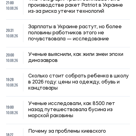
19:00
назад путешествовала бусина из
10.08.26
морской раковины
Почему за проблемы киевского
18:27
транспорта должны расплачиваться
10.08.26
пассажиры? Мнение эксперта
18:00
Как люди за тысячи лет изменили собак
10.08.26
Жара отступает: метеоролог рассказал
17:41
о похолодании и дождях в Украине в
10.08.26
середине августа
Выплаты ко Дню Независимости в 2026
17:14
году: кто получит деньги и кому нужно
10.08.26
подать специальное заявление