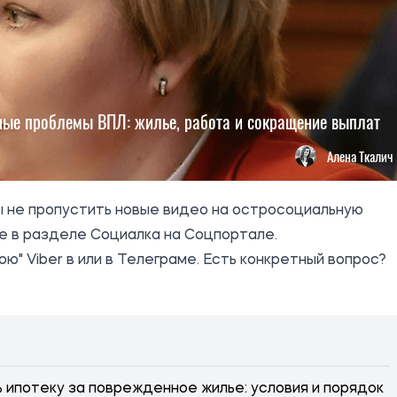
ные проблемы ВПЛ: жилье, работа и сокращение выплат
Алена Ткалич
ы не пропустить новые видео на остросоциальную
е в разделе
Социалка
на Соцпортале.
кою
" Viber в или в
Телеграме
. Есть конкретный вопрос?
 ипотеку за поврежденное жилье: условия и порядок