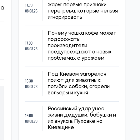
17:30
жары: первые признаки
ОЮ
08.08.26
перегрева, которые нельзя
игнорировать
Почему чашка кофе может
подорожать:
е
17:00
производители
08.08.26
предупреждают о новых
проблемах с урожаем
Под Киевом загорелся
16:30
приют для животных:
08.08.26
погибли собаки, сгорели
вольеры и кухня
Российский удар унес
16:00
жизни дедушки, бабушки и
08.08.26
их внука в Пуховке на
Киевщине