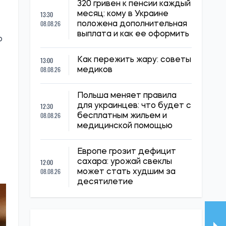
320 гривен к пенсии каждый
13:30
месяц: кому в Украине
08.08.26
положена дополнительная
выплата и как ее оформить
о
13:00
Как пережить жару: советы
08.08.26
медиков
Польша меняет правила
12:30
для украинцев: что будет с
08.08.26
бесплатным жильем и
медицинской помощью
Европе грозит дефицит
12:00
сахара: урожай свеклы
08.08.26
может стать худшим за
десятилетие