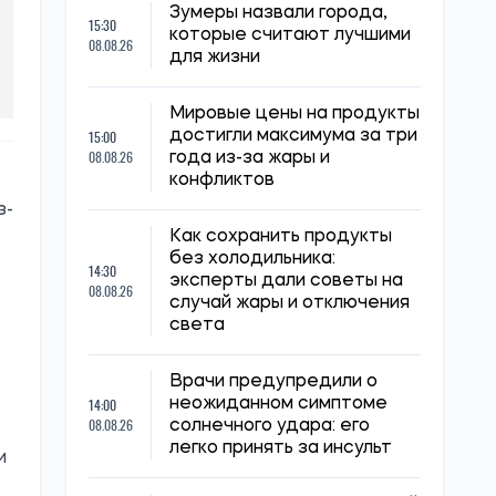
Зумеры назвали города,
15:30
которые считают лучшими
08.08.26
для жизни
Мировые цены на продукты
15:00
достигли максимума за три
08.08.26
года из-за жары и
конфликтов
з-
Как сохранить продукты
без холодильника:
14:30
эксперты дали советы на
08.08.26
случай жары и отключения
света
Врачи предупредили о
14:00
неожиданном симптоме
08.08.26
солнечного удара: его
легко принять за инсульт
и