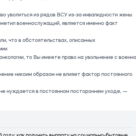
во уволиться из рядов ВСУ из-за инвалидности жены.
тметил военнослужащий, является именно факт
ли, что в обстоятельствах, описанных
мии.
нкологии, то Вы имеете право на увольнение с военн
ьнение никоим образом не влияет фактор постоянного
не нуждается в постоянном постороннем уходе, —
 году: как получить выплату на социально-бытовые