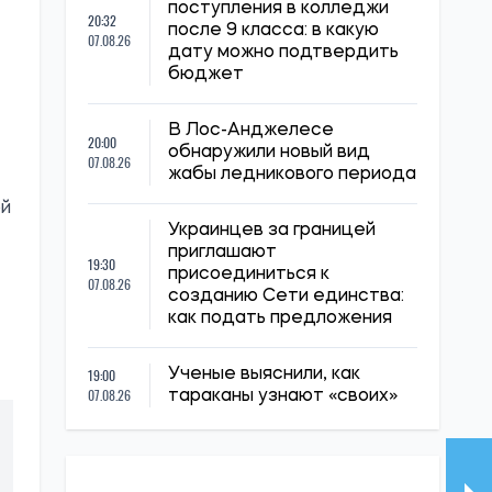
поступления в колледжи
20:32
после 9 класса: в какую
07.08.26
дату можно подтвердить
бюджет
В Лос-Анджелесе
20:00
обнаружили новый вид
07.08.26
жабы ледникового периода
ой
Украинцев за границей
приглашают
19:30
присоединиться к
07.08.26
созданию Сети единства:
как подать предложения
19:00
Ученые выяснили, как
07.08.26
тараканы узнают «своих»