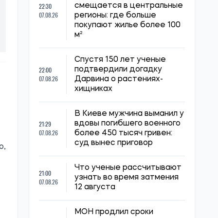
22:30
смещается в центральные
07.08.26
регионы: где больше
покупают жилье более 100
м²
Спустя 150 лет ученые
22:00
подтвердили догадку
07.08.26
Дарвина о растениях-
хищниках
В Киеве мужчина выманил у
21:29
вдовы погибшего военного
07.08.26
более 450 тысяч гривен:
суд вынес приговор
о,
Что ученые рассчитывают
21:00
узнать во время затмения
07.08.26
12 августа
МОН продлил сроки