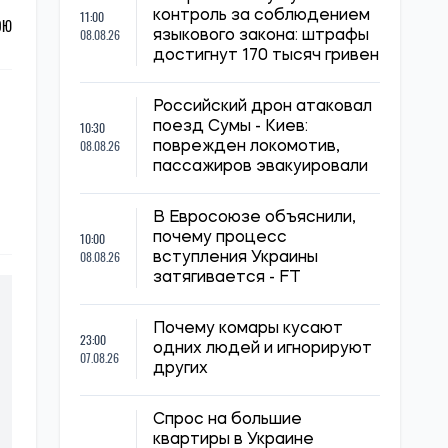
11:00
контроль за соблюдением
ОЮ
08.08.26
языкового закона: штрафы
достигнут 170 тысяч гривен
Российский дрон атаковал
10:30
поезд Сумы - Киев:
08.08.26
поврежден локомотив,
пассажиров эвакуировали
В Евросоюзе объяснили,
10:00
почему процесс
08.08.26
вступления Украины
затягивается - FT
Почему комары кусают
23:00
одних людей и игнорируют
07.08.26
других
Спрос на большие
квартиры в Украине