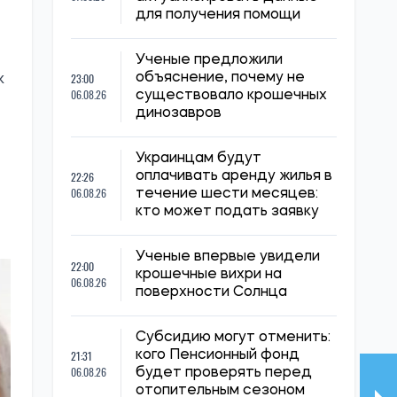
для получения помощи
Ученые предложили
23:00
объяснение, почему не
к
06.08.26
существовало крошечных
динозавров
Украинцам будут
22:26
оплачивать аренду жилья в
06.08.26
течение шести месяцев:
кто может подать заявку
Ученые впервые увидели
22:00
крошечные вихри на
06.08.26
поверхности Солнца
Субсидию могут отменить:
21:31
кого Пенсионный фонд
06.08.26
будет проверять перед
отопительным сезоном