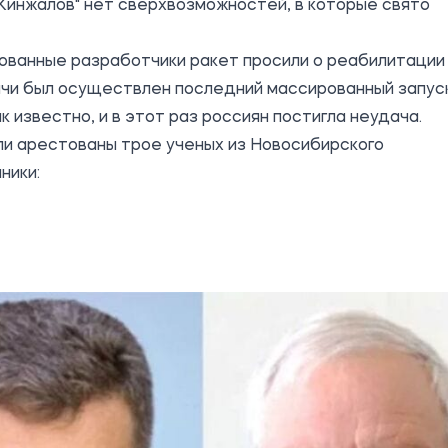
 "Кинжалов" нет сверхвозможностей, в которые свято
тованные разработчики ракет просили о реабилитации
дачи был осуществлен последний массированный запус
к известно, и в этот раз россиян постигла неудача.
ыли арестованы трое ученых из Новосибирского
ники: