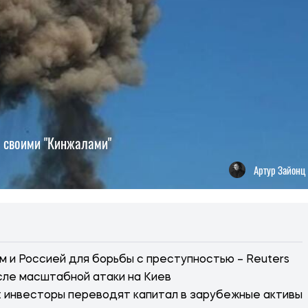
688
е своими "Кинжалами"
Артур Зайонц
 и Россией для борьбы с преступностью – Reuters
сле масштабной атаки на Киев
 инвесторы переводят капитал в зарубежные активы