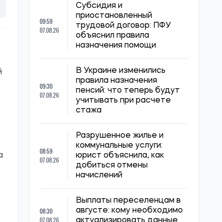
Субсидия и
приостановленный
09:59
трудовой договор: ПФУ
07.08.26
объяснил правила
назначения помощи
В Украине изменились
й
правила назначения
09:30
пенсий: что теперь будут
07.08.26
учитывать при расчете
стажа
Разрушенное жилье и
коммунальные услуги:
08:59
юрист объяснила, как
а
07.08.26
добиться отмены
начислений
Выплаты переселенцам в
08:30
августе: кому необходимо
07.08.26
актуализировать данные