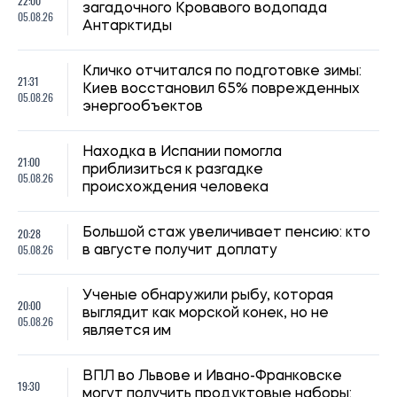
22:00
загадочного Кровавого водопада
05.08.26
Антарктиды
Кличко отчитался по подготовке зимы:
21:31
Киев восстановил 65% поврежденных
05.08.26
энергообъектов
Находка в Испании помогла
21:00
приблизиться к разгадке
05.08.26
происхождения человека
20:28
Большой стаж увеличивает пенсию: кто
05.08.26
в августе получит доплату
Ученые обнаружили рыбу, которая
20:00
выглядит как морской конек, но не
05.08.26
является им
ВПЛ во Львове и Ивано-Франковске
19:30
могут получить продуктовые наборы: